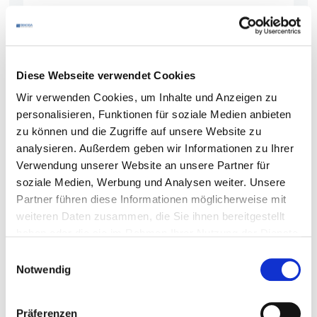
Badische Staatsbrauerei Rothaus
Die Rothaus Brauerei ist die badische Staatsbrauerei
mit Sitz in Rothaus im Südschwarzwald.
mehr
Diese Webseite verwendet Cookies
Wir verwenden Cookies, um Inhalte und Anzeigen zu
personalisieren, Funktionen für soziale Medien anbieten
zu können und die Zugriffe auf unsere Website zu
analysieren. Außerdem geben wir Informationen zu Ihrer
Verwendung unserer Website an unsere Partner für
soziale Medien, Werbung und Analysen weiter. Unsere
Partner führen diese Informationen möglicherweise mit
weiteren Daten zusammen, die Sie ihnen bereitgestellt
haben oder die sie im Rahmen Ihrer Nutzung der Dienste
gesammelt haben.
Einwilligungsauswahl
Notwendig
Präferenzen