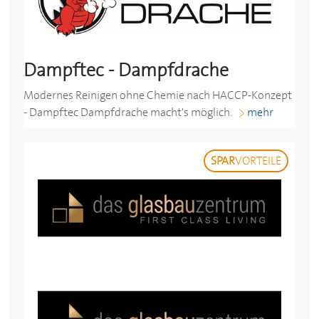
Dampftec - Dampfdrache
Modernes Reinigen ohne Chemie nach HACCP-Konzept
- Dampftec Dampfdrache macht's möglich.
mehr
SPAR
VORTEILE