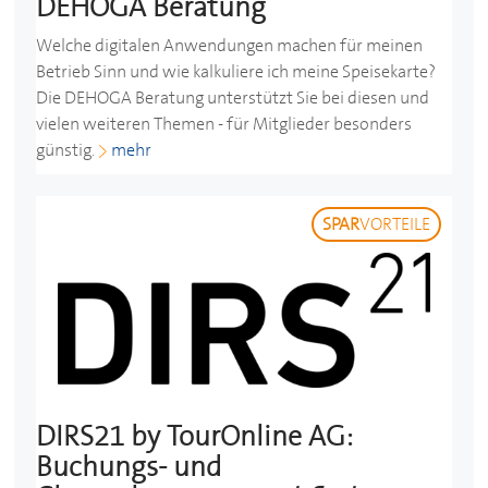
DEHOGA
Beratung
Welche digitalen Anwendungen machen für meinen
Betrieb Sinn und wie kalkuliere ich meine Speisekarte?
Die
DEHOGA
Beratung unterstützt Sie bei diesen und
vielen weiteren Themen - für Mitglieder besonders
günstig.
mehr
SPAR
VORTEILE
DIRS21 by TourOnline AG:
Buchungs- und