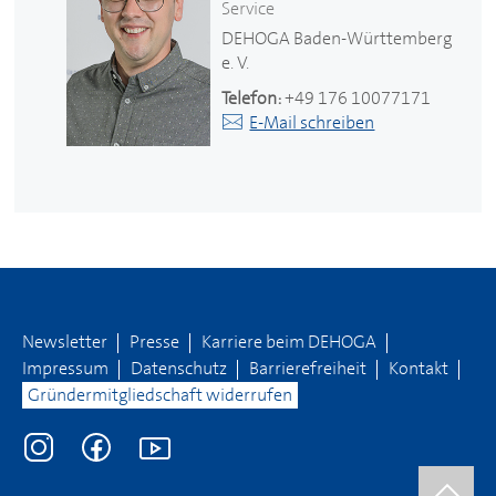
Service
DEHOGA
Baden-Württemberg
e. V.
Telefon:
+49 176 10077171
E-Mail schreiben
Newsletter
Presse
Karriere beim
DEHOGA
Impressum
Datenschutz
Barrierefreiheit
Kontakt
Gründermitgliedschaft widerrufen