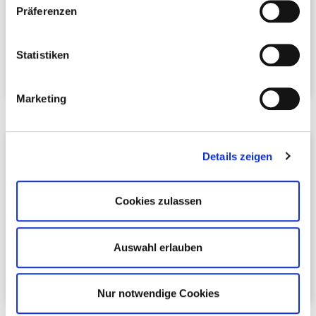
Präferenzen
74564 Crailsheim
Telefon:
+49 7951 4077840
E-Mail schreiben
Statistiken
Marketing
Viktoria Dumler
Details zeigen
Vorsitzende FG Berufsbildung
Hotel Restaurant Schloss Döttingen
Cookies zulassen
GmbH
Buchsteige 2
74542 Braunsbach
Auswahl erlauben
Telefon:
+49 7906 1010
E-Mail schreiben
Nur notwendige Cookies