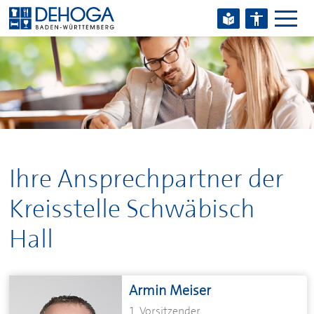
Zum Hauptinhalt springen
Zum Footerinhalt springen
Ihre Ansprechpartner der
Kreisstelle Schwäbisch
Hall
Armin Meiser
1. Vorsitzender