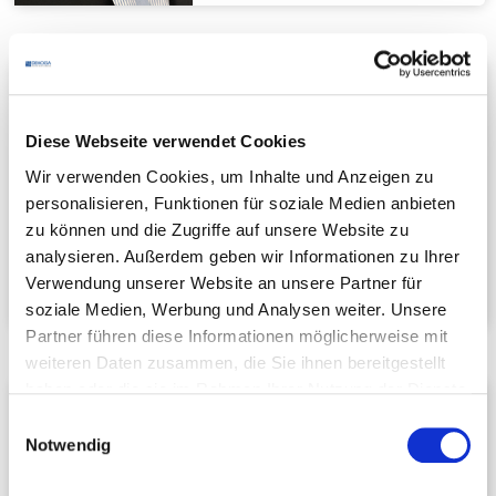
Heinrich Schoch
Vorsitzender FG Tourismus &
Hotellerie
Diese Webseite verwendet Cookies
Hotel Café Restaurant Schoch GmbH
Wir verwenden Cookies, um Inhalte und Anzeigen zu
Hauptstr. 40
personalisieren, Funktionen für soziale Medien anbieten
74535 Mainhardt
zu können und die Zugriffe auf unsere Website zu
Telefon:
+49 7903 91900
analysieren. Außerdem geben wir Informationen zu Ihrer
E-Mail schreiben
Verwendung unserer Website an unsere Partner für
soziale Medien, Werbung und Analysen weiter. Unsere
Partner führen diese Informationen möglicherweise mit
weiteren Daten zusammen, die Sie ihnen bereitgestellt
haben oder die sie im Rahmen Ihrer Nutzung der Dienste
Elke Kreiner
gesammelt haben.
Einwilligungsauswahl
Vorsitzende FG Gastronomie
Notwendig
Pilsbar Zentrum
Jagststr. 3