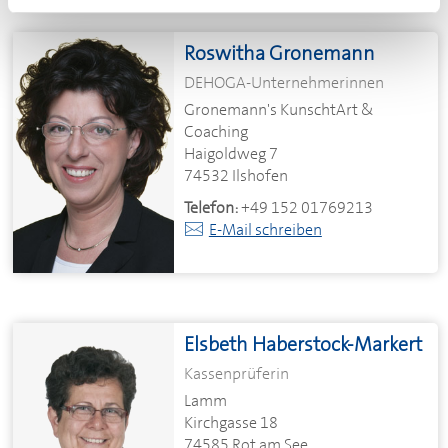
Roswitha Gronemann
DEHOGA
-Unternehmerinnen
Gronemann's KunschtArt &
Coaching
Haigoldweg 7
74532 Ilshofen
Telefon:
+49 152 01769213
E-Mail schreiben
Elsbeth Haberstock-Markert
Kassenprüferin
Lamm
Kirchgasse 18
74585 Rot am See