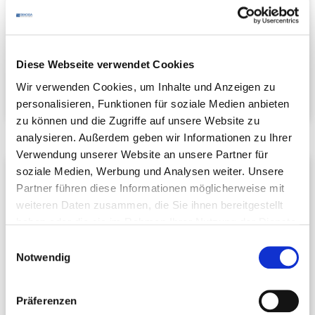
DEHOGA
Baden-Württemberg e. V.
Petershauser Str. 32
78467 Konstanz
Telefon:
+49 7531 22678
Diese Webseite verwendet Cookies
E-Mail schreiben
Wir verwenden Cookies, um Inhalte und Anzeigen zu
personalisieren, Funktionen für soziale Medien anbieten
zu können und die Zugriffe auf unsere Website zu
analysieren. Außerdem geben wir Informationen zu Ihrer
Verwendung unserer Website an unsere Partner für
Manuela Scheibner
soziale Medien, Werbung und Analysen weiter. Unsere
Partner führen diese Informationen möglicherweise mit
Assistentin
weiteren Daten zusammen, die Sie ihnen bereitgestellt
DEHOGA
Baden-Württemberg e. V.
haben oder die sie im Rahmen Ihrer Nutzung der Dienste
Petershauser Str. 32
gesammelt haben.
78467 Konstanz
Einwilligungsauswahl
Notwendig
Telefon:
+49 7531 22678
E-Mail schreiben
Präferenzen