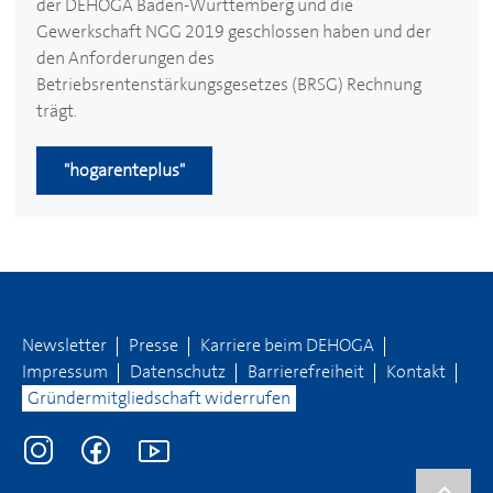
der
DEHOGA
Baden-Württemberg und die
Gewerkschaft NGG 2019 geschlossen haben und der
den Anforderungen des
Betriebsrentenstärkungsgesetzes (BRSG) Rechnung
trägt.
"hogarenteplus"
Newsletter
Presse
Karriere beim
DEHOGA
Impressum
Datenschutz
Barrierefreiheit
Kontakt
Gründermitgliedschaft widerrufen