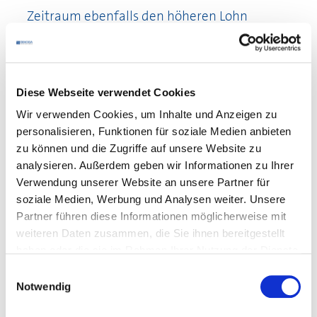
Zeitraum ebenfalls den höheren Lohn
zahlen?
10. Erhöht sich durch den neuen
Entgelttarifvertrag das Urlaubsgeld bzw.
Diese Webseite verwendet Cookies
die Jahressondervergütung?
Wir verwenden Cookies, um Inhalte und Anzeigen zu
personalisieren, Funktionen für soziale Medien anbieten
11. Sind im neuen Tariflohn
zu können und die Zugriffe auf unsere Website zu
analysieren. Außerdem geben wir Informationen zu Ihrer
Nachtzuschläge bereits enthalten?
Verwendung unserer Website an unsere Partner für
soziale Medien, Werbung und Analysen weiter. Unsere
12. Was bedeutet Ecklohn?
Partner führen diese Informationen möglicherweise mit
weiteren Daten zusammen, die Sie ihnen bereitgestellt
haben oder die sie im Rahmen Ihrer Nutzung der Dienste
Fragen zur Eingruppierung
gesammelt haben.
Einwilligungsauswahl
Notwendig
1. Was ist eine Tarifgruppe?