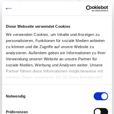
Die entsprechenden Datenschutzhinweise finden Sie unter:
https://www.personio.de/datenschutzerklaerung/
Führt die Bewerbung im Anschluss zu einem
Diese Webseite verwendet Cookies
Beschäftigungsverhältnis, werden die Bewerberdaten im
Wir verwenden Cookies, um Inhalte und Anzeigen zu
Rahmen des § 26 BDSG zur Abwicklung des
personalisieren, Funktionen für soziale Medien anbieten
Beschäftigungsverhältnisses verarbeitet. Kommt es zu
zu können und die Zugriffe auf unsere Website zu
keinem Beschäftigungsverhältnis, werden die Bewerberdaten
analysieren. Außerdem geben wir Informationen zu Ihrer
innerhalb von 6 Monaten nach Abschluss des
Verwendung unserer Website an unsere Partner für
Bewerbungslaufes gelöscht.
soziale Medien, Werbung und Analysen weiter. Unsere
Partner führen diese Informationen möglicherweise mit
weiteren Daten zusammen, die Sie ihnen bereitgestellt
12. Sicherheit
haben oder die sie im Rahmen Ihrer Nutzung der Dienste
gesammelt haben.
Einwilligungsauswahl
Der
DEHOGA
Baden-Württemberg setzt technische und
Notwendig
organisatorische Maßnahmen ein, um Ihre Daten gegen
zufällige oder vorsätzliche Manipulationen, Verlust,
Zerstörung oder gegen unberechtigte Zugriffe zu schützen.
Präferenzen