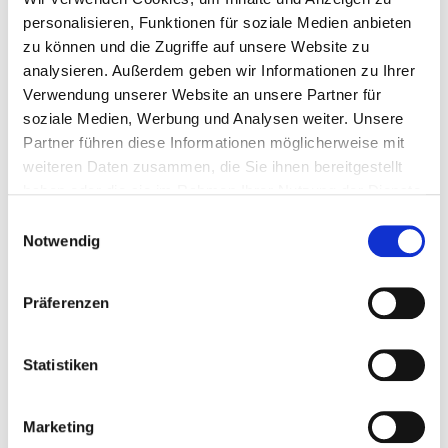
Gestaltungskompetenz sind das Markenzeichen von Brunner.
personalisieren, Funktionen für soziale Medien anbieten
„Die Leidenschaft für ausgezeichnete Möbel, der Wille und die
zu können und die Zugriffe auf unsere Website zu
Fähigkeit, das scheinbar Unmögliche für unsere Kunden
analysieren. Außerdem geben wir Informationen zu Ihrer
möglich zu machen, sind die Fundamente, auf denen das
Verwendung unserer Website an unsere Partner für
Unternehmen von Beginn an aufbaut.“ Diese von den
soziale Medien, Werbung und Analysen weiter. Unsere
Unternehmensgründern Helena und Rolf Brunner
Partner führen diese Informationen möglicherweise mit
formulierte Haltung gilt bis heute – und wird von Dr. Marc
weiteren Daten zusammen, die Sie ihnen bereitgestellt
Brunner, Tina Lüdemann (geb. Brunner) und Philip Brunner
haben oder die sie im Rahmen Ihrer Nutzung der Dienste
mit gleicher Passion fortgeführt.
gesammelt haben.
Einwilligungsauswahl
Notwendig
www.brunner-group.com
Zur Imagebroschüre
Präferenzen
Statistiken
zurück
Marketing
Bietet dieser
DEHOGA
-Partner einen Sparvorteil für