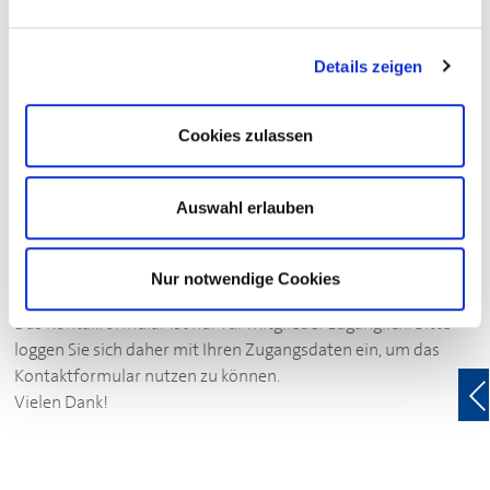
Mitglieder?
Details zeigen
Loggen Sie sich hier ein und finden Sie es heraus!
Login zum exklusiven Sparvorteil
Cookies zulassen
Auswahl erlauben
Ihre Kontaktmöglichkeit zu diesem
Partner des
DEHOGA
Nur notwendige Cookies
Das Kontakformular ist nur für Mitglieder zugänglich. Bitte
loggen Sie sich daher mit Ihren Zugangsdaten ein, um das
Kontaktformular nutzen zu können.
Vielen Dank!