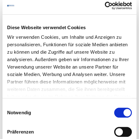
Diese Webseite verwendet Cookies
Wir verwenden Cookies, um Inhalte und Anzeigen zu
Sparvorteile für
personalisieren, Funktionen für soziale Medien anbieten
zu können und die Zugriffe auf unsere Website zu
Mitglieder
analysieren. Außerdem geben wir Informationen zu Ihrer
Verwendung unserer Website an unsere Partner für
soziale Medien, Werbung und Analysen weiter. Unsere
Partner führen diese Informationen möglicherweise mit
Als
DEHOGA
-Mitglied können Sie bei vielen
DEHOGA
-
weiteren Daten zusammen, die Sie ihnen bereitgestellt
Partnern sparen! Welche Partner Sparvorteile anbieten,
haben oder die sie im Rahmen Ihrer Nutzung der Dienste
erfahren Sie unter folgendem Link. Alle Premium-Partner
gesammelt haben.
Einwilligungsauswahl
und Partner des
DEHOGA
von A bis Z finden Sie weiter
Notwendig
unten.
Präferenzen
mehr erfahren