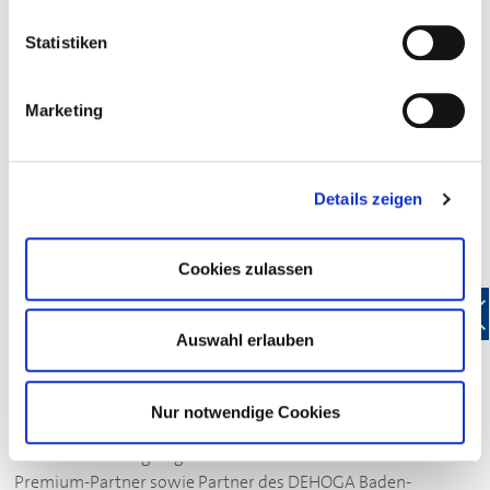
Statistiken
Marketing
Details zeigen
DEHOGA
-Partner
Cookies zulassen
Auswahl erlauben
Sie sind Unternehmer:in und fühlen sich dem
Gastgewerbe und damit ihren Kundeninteressen
verpflichtet? Werden Sie (Premium-) Partner des
Nur notwendige Cookies
DEHOGA
Baden-Württemberg! Oder sind Sie Mitglied im
Verband und neugierig auf die
DEHOGA
-Partner? Alle
Premium-Partner sowie Partner des
DEHOGA
Baden-