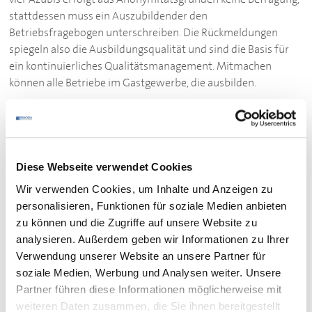
stattdessen muss ein Auszubildender den
Betriebsfragebogen unterschreiben. Die Rückmeldungen
spiegeln also die Ausbildungsqualität und sind die Basis für
ein kontinuierliches Qualitätsmanagement. Mitmachen
können alle Betriebe im Gastgewerbe, die ausbilden.
„Wir haben besonderen Wert darauf gelegt, dass der
Aufwand der Zertifizierung auch für kleinere Betriebe gut zu
bewältigen ist“, betont Martin Bosch, Vorsitzender der
Fachgruppe Berufsbildung des
DEHOGA
Baden-
Diese Webseite verwendet Cookies
Württemberg, der gemeinsam mit weiteren
Wir verwenden Cookies, um Inhalte und Anzeigen zu
Fachgruppenvertretern aus Baden-Württemberg, an der
personalisieren, Funktionen für soziale Medien anbieten
Entwicklung des neuen Ausbildungsgütesiegels beteiligt war.
zu können und die Zugriffe auf unsere Website zu
analysieren. Außerdem geben wir Informationen zu Ihrer
Qualitätssicherung und Imagegewinn
Verwendung unserer Website an unsere Partner für
Betriebe, die das Siegel beantragen, verpflichten sich zur
soziale Medien, Werbung und Analysen weiter. Unsere
Einhaltung von zwölf Leitsätzen, die alle
Partner führen diese Informationen möglicherweise mit
Ausbildungsstationen abdecken – von der Einarbeitung über
weiteren Daten zusammen, die Sie ihnen bereitgestellt
die Fortbildung bis zur Abschlussprüfung. Dazu gehört die