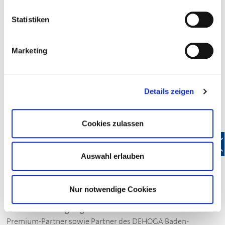
Statistiken
Marketing
Details zeigen
DEHOGA
-Partner
Cookies zulassen
Auswahl erlauben
Sie sind Unternehmer:in und fühlen sich dem
Gastgewerbe und damit ihren Kundeninteressen
verpflichtet? Werden Sie (Premium-) Partner des
Nur notwendige Cookies
DEHOGA
Baden-Württemberg! Oder sind Sie Mitglied im
Verband und neugierig auf die
DEHOGA
-Partner? Alle
Premium-Partner sowie Partner des
DEHOGA
Baden-