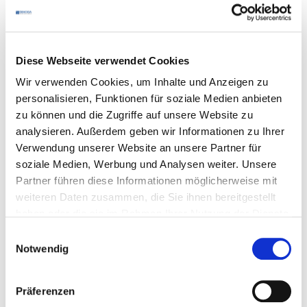
Diese Webseite verwendet Cookies
Wir verwenden Cookies, um Inhalte und Anzeigen zu
Sparvorteile für
personalisieren, Funktionen für soziale Medien anbieten
zu können und die Zugriffe auf unsere Website zu
Mitglieder
analysieren. Außerdem geben wir Informationen zu Ihrer
Verwendung unserer Website an unsere Partner für
soziale Medien, Werbung und Analysen weiter. Unsere
Partner führen diese Informationen möglicherweise mit
Als
DEHOGA
-Mitglied können Sie bei vielen
DEHOGA
-
weiteren Daten zusammen, die Sie ihnen bereitgestellt
Partnern sparen! Welche Partner Sparvorteile anbieten,
haben oder die sie im Rahmen Ihrer Nutzung der Dienste
erfahren Sie unter folgendem Link. Alle Premium-Partner
gesammelt haben.
Einwilligungsauswahl
und Partner des
DEHOGA
von A bis Z finden Sie weiter
Notwendig
unten.
Präferenzen
mehr erfahren