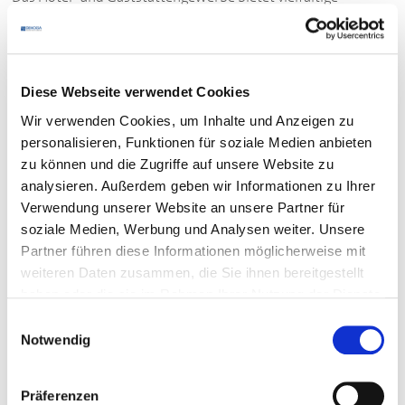
Chancen und beste Berufsperspektiven für junge
Menschen. Der
DEHOGA
Baden-Württemberg unterstützt
Ausbildungsbetriebe und Auszubildende der Branche. Mit
der
DEHOGA
-Nachwuchskampagne „WIR GASTFREUNDE“,
Diese Webseite verwendet Cookies
die vom baden-württembergischen
Wir verwenden Cookies, um Inhalte und Anzeigen zu
Wirtschaftsministerium mit Mitteln aus dem
personalisieren, Funktionen für soziale Medien anbieten
Europäischen Sozialfonds gefördert wird, leistet der
zu können und die Zugriffe auf unsere Website zu
DEHOGA
einen starken Beitrag zur Fachkräftegewinnung
analysieren. Außerdem geben wir Informationen zu Ihrer
für Gastronomie und Hotellerie.
Verwendung unserer Website an unsere Partner für
soziale Medien, Werbung und Analysen weiter. Unsere
Partner führen diese Informationen möglicherweise mit
mehr erfahren
weiteren Daten zusammen, die Sie ihnen bereitgestellt
haben oder die sie im Rahmen Ihrer Nutzung der Dienste
gesammelt haben.
Einwilligungsauswahl
Notwendig
Präferenzen