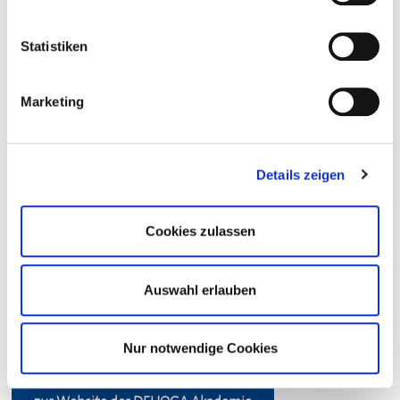
Statistiken
DEHOGA
Akademie
Marketing
Spezialisiert, vielseitig und immer nah an der Praxis:
Dieses Erfolgkonzept macht die
DEHOGA
Akademie zum
Details zeigen
führenden Weiterbildungsanbieter für das Gastgewerbe
in Deutschland. Mehr als 3000 Teilnehmer pro Jahr und
mehr als 15 000 Betriebe vertrauen der
DEHOGA
Cookies zulassen
Akademie seit Jahrzehnten. Die hochmoderne
GastroLernwelt in Bad Überkingen verfügt über
Auswahl erlauben
bundesweit einzigartige Trainingsmöglichkeiten. Aber
auch online hat die
DEHOGA
Akademie für Profis aus
Gastronomie und Hotellerie eine Menge zu bieten.
Nur notwendige Cookies