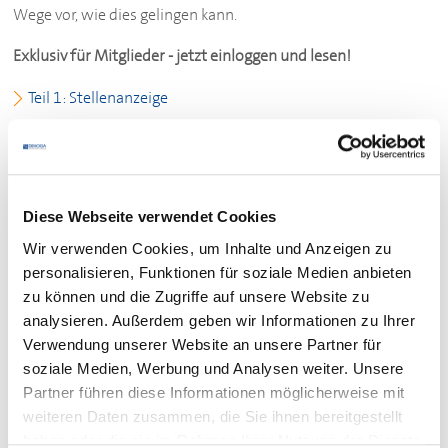
Wege vor, wie dies gelingen kann.
Exklusiv für Mitglieder - jetzt einloggen und lesen!
Teil 1: Stellenanzeige
Teil 2: Mitarbeitende werben Mitarbeitende
Teil 3: Social Media-Recruiting
Diese Webseite verwendet Cookies
Teil 4: 3-Minuten-Onlinebewerbung
Wir verwenden Cookies, um Inhalte und Anzeigen zu
Teil 5: 4-Tage-Woche
personalisieren, Funktionen für soziale Medien anbieten
zu können und die Zugriffe auf unsere Website zu
Teil 6: Familienfreundlichkeit und Gesundheit fördern
analysieren. Außerdem geben wir Informationen zu Ihrer
Verwendung unserer Website an unsere Partner für
soziale Medien, Werbung und Analysen weiter. Unsere
Partner führen diese Informationen möglicherweise mit
weiteren Daten zusammen, die Sie ihnen bereitgestellt
haben oder die sie im Rahmen Ihrer Nutzung der Dienste