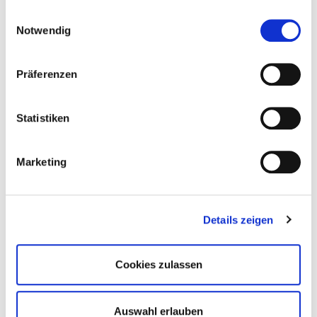
gesammelt haben.
Einwilligungsauswahl
Notwendig
Präferenzen
Statistiken
Marketing
Details zeigen
Schutzstatus für Ukrainer
verlängert
Cookies zulassen
Wichtige Info für Arbeitgeber: Der Rat der EU hat den
vorübergehenden Schutz für ukrainische Geflüchtete
Auswahl erlauben