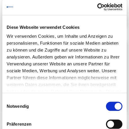
Telefon:
+49 7223 23172
E-Mail schreiben
Diese Webseite verwendet Cookies
Wir verwenden Cookies, um Inhalte und Anzeigen zu
personalisieren, Funktionen für soziale Medien anbieten
Peter Leppert
zu können und die Zugriffe auf unsere Website zu
Vorsitzender FG Berufsbildung
analysieren. Außerdem geben wir Informationen zu Ihrer
Hotel Jägersteig
Verwendung unserer Website an unsere Partner für
Kappelwindeckstr. 95 A
soziale Medien, Werbung und Analysen weiter. Unsere
77815 Bühl
Partner führen diese Informationen möglicherweise mit
weiteren Daten zusammen, die Sie ihnen bereitgestellt
Telefon:
+49 7223 98590
haben oder die sie im Rahmen Ihrer Nutzung der Dienste
E-Mail schreiben
gesammelt haben.
Einwilligungsauswahl
Notwendig
Präferenzen