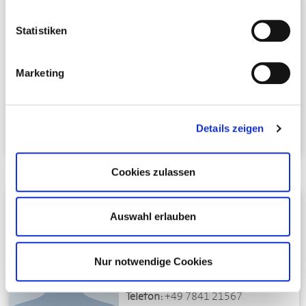
Jochen Ebner
Kassenprüfer
Statistiken
Hotel Sternen
Hauptstr. 32
Marketing
77815 Bühl
Telefon:
+49 7223 98650
E-Mail schreiben
Details zeigen
Cookies zulassen
Wolfgang Falk
Auswahl erlauben
Kassenprüfer
Restaurant Rebstock
Hauptstr. 50
Nur notwendige Cookies
77886 Lauf
Telefon:
+49 7841 21567