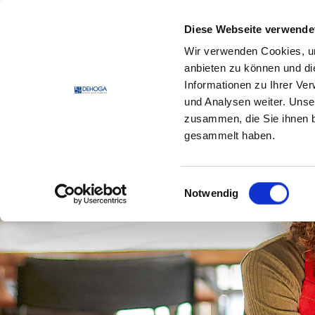
Zum Hauptinhalt springen
Zum Footerinhalt springen
Diese Webseite verwende
Wir verwenden Cookies, um
DEHO
anbieten zu können und di
Informationen zu Ihrer Ve
und Analysen weiter. Unse
zusammen, die Sie ihnen b
gesammelt haben.
Einwilligungsauswahl
Notwendig