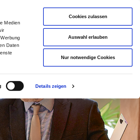
Mitglied werden
Mein
DEHOGA
Login
Cookies zulassen
le Medien
ER
LERNEN
BERATEN
AUSZEICHNEN
ir
Auswahl erlauben
, Werbung
ren Daten
ienste
Nur notwendige Cookies
g
Details zeigen