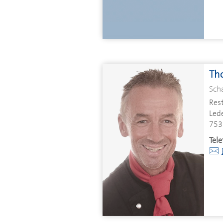
Th
Sch
Res
Lede
753
Tele