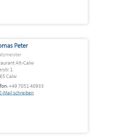
omas Peter
atzmeister
taurant Alt-Calw
rstr. 1
65 Calw
fon:
+49 7051 40933
E-Mail schreiben