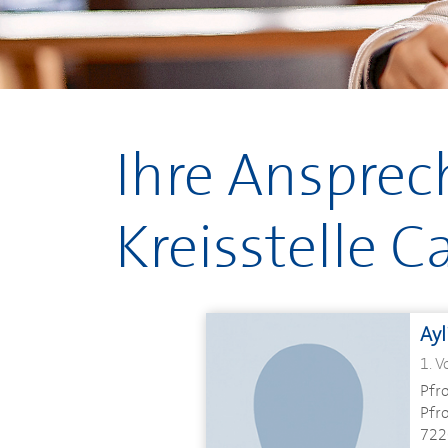
Ihre Ansprec
Kreisstelle C
Ayl
1. V
Pfr
Pfr
722