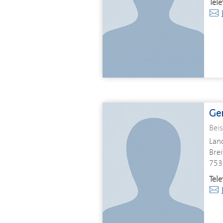
Tele
Ger
Beis
Land
Brei
753
Tele