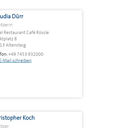
udia Dürr
itzerin
el Restaurant Café Rössle
ktplatz 8
13 Altensteig
fon:
+49 7453 932000
E-Mail schreiben
ristopher Koch
itzer