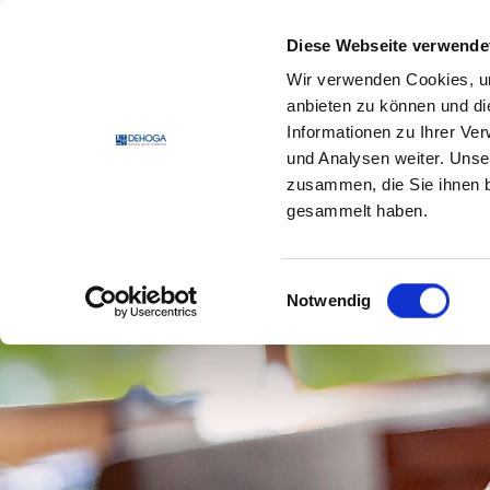
Zum Hauptinhalt springen
Zum Footerinhalt springen
Diese Webseite verwende
Wir verwenden Cookies, um
DEHO
anbieten zu können und di
Informationen zu Ihrer Ve
und Analysen weiter. Unse
zusammen, die Sie ihnen b
gesammelt haben.
Einwilligungsauswahl
Notwendig