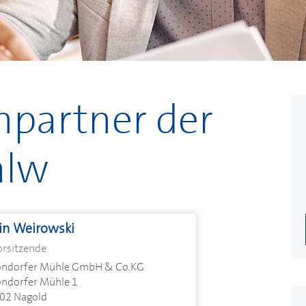
hpartner der
alw
in Weirowski
orsitzende
ondorfer Mühle GmbH & Co.KG
ondorfer Mühle 1
02 Nagold