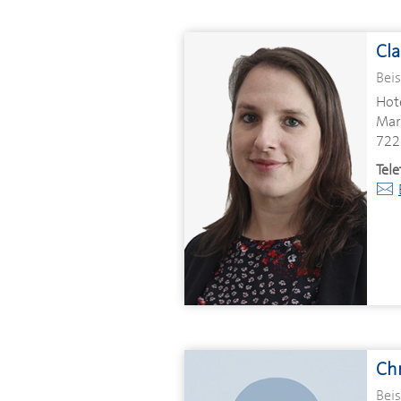
Cla
Beis
Hot
Mar
722
Tele
Ch
Beis