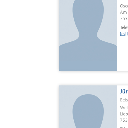
Osc
Am 
753
Tele
Jür
Beis
Well
Lieb
753