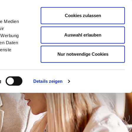
Mitglied werden
Mein
DEHOGA
Login
Cookies zulassen
le Medien
ER
LERNEN
BERATEN
AUSZEICHNEN
ir
Auswahl erlauben
, Werbung
ren Daten
ienste
Nur notwendige Cookies
g
Details zeigen