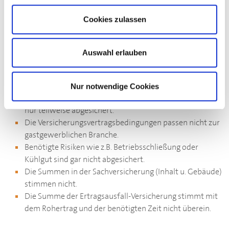
Dennoch gibt es – auch im Schadensfall – nur einen
Ansprechpartner, nämlich RVM.
Cookies zulassen
Die häufigsten Versicherungslücken, die RVM in
gastgewerblichen Betrieben feststellt:
Auswahl erlauben
Betriebs- und Tätigkeitsbeschreibung stimmen nicht mit
der Realität überein.
Nur notwendige Cookies
Haftungsrisiken der Unternehmer sind gar nicht oder
nur teilweise abgesichert.
Die Versicherungsvertragsbedingungen passen nicht zur
gastgewerblichen Branche.
Benötigte Risiken wie z.B. Betriebsschließung oder
Kühlgut sind gar nicht abgesichert.
Die Summen in der Sachversicherung (Inhalt u. Gebäude)
stimmen nicht.
Die Summe der Ertragsausfall-Versicherung stimmt mit
dem Rohertrag und der benötigten Zeit nicht überein.