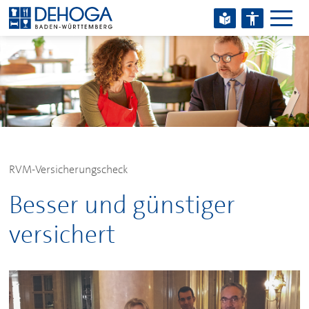
Zum Hauptinhalt springen
Zum Footerinhalt springen
RVM-Versicherungscheck
Besser und günstiger
versichert