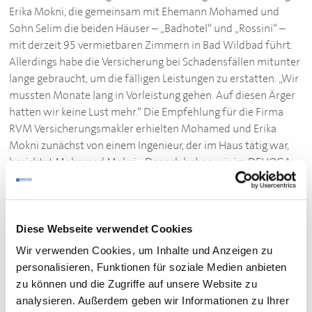
Erika Mokni, die gemeinsam mit Ehemann Mohamed und
Sohn Selim die beiden Häuser – „Badhotel“ und „Rossini“ –
mit derzeit 95 vermietbaren Zimmern in Bad Wildbad führt.
Allerdings habe die Versicherung bei Schadensfällen mitunter
lange gebraucht, um die fälligen Leistungen zu erstatten. „Wir
mussten Monate lang in Vorleistung gehen. Auf diesen Ärger
hatten wir keine Lust mehr.“ Die Empfehlung für die Firma
RVM Versicherungsmakler erhielten Mohamed und Erika
Mokni zunächst von einem Ingenieur, der im Haus tätig war,
berichtet Mohamed Mokni. „Danach haben wir im
DEHOGA
Magazin gelesen, dass RVM jetzt auch Partner unseres
Verbandes ist. Dann haben wir Nägel mit Köpfen gemacht.“
Versicherungsschutz optimiert und Kosten gesenkt
Diese Webseite verwendet Cookies
Wir verwenden Cookies, um Inhalte und Anzeigen zu
Das Ergebnis kann sich sehen lassen: Die RVM-Experten
personalisieren, Funktionen für soziale Medien anbieten
haben die Versicherungsverträge der Hotels unter die Lupe
zu können und die Zugriffe auf unsere Website zu
genommen und beachtliches Optimierungspotenzial
analysieren. Außerdem geben wir Informationen zu Ihrer
festgestellt – nicht nur bei den Kosten, sondern auch beim