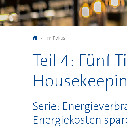
Im Fokus
Teil 4: Fünf T
Housekeepi
Serie: Energieverb
Energiekosten spar