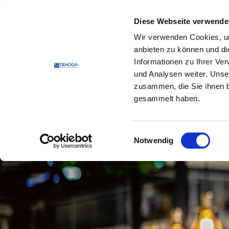
Zum Hauptinhalt springen
Zum Footerinhalt springen
Diese Webseite verwende
Wir verwenden Cookies, um
DEHO
anbieten zu können und di
Informationen zu Ihrer Ve
und Analysen weiter. Unse
zusammen, die Sie ihnen b
gesammelt haben.
Einwilligungsauswahl
Notwendig