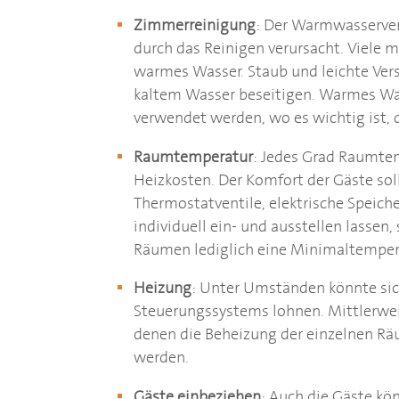
Zimmerreinigung
: Der Warmwasserver
durch das Reinigen verursacht. Viele
warmes Wasser. Staub und leichte Ver
kaltem Wasser beseitigen. Warmes Wass
verwendet werden, wo es wichtig ist, 
Raumtemperatur
: Jedes Grad Raumtem
Heizkosten. Der Komfort der Gäste soll
Thermostatventile, elektrische Speic
individuell ein- und ausstellen lassen
Räumen lediglich eine Minimaltempera
Heizung
: Unter Umständen könnte sic
Steuerungssystems lohnen. Mittlerwei
denen die Beheizung der einzelnen 
werden.
Gäste einbeziehen
: Auch die Gäste k