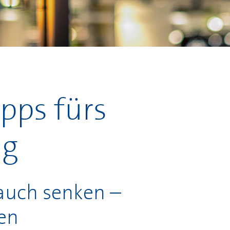
ipps fürs
ng
rauch senken –
en