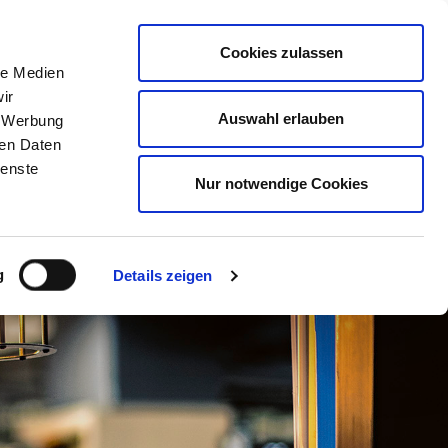
Mitglied werden
Mein
DEHOGA
Login
Cookies zulassen
le Medien
ER
LERNEN
BERATEN
AUSZEICHNEN
ir
Auswahl erlauben
, Werbung
ren Daten
ienste
Nur notwendige Cookies
g
Details zeigen