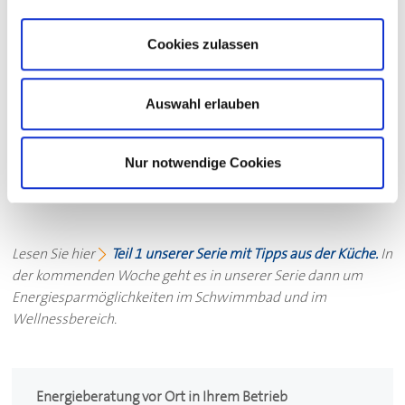
Hände trocknen:
Anstelle eines HändetrocLesen Sie hier
Teil 1 unserer Serie mit Tipps aus der Küche. In der
Cookies zulassen
kommenden Woche geht es in unserer Serie dann um
Energiesparmöglichkeiten im Schwimmbad und im
Auswahl erlauben
Wellnessbereich. kners sind Papierhandtücher
empfehlenswerter. Studien haben ergeben, dass es
energetisch viel effektiver und hygienischer ist, sich die
Nur notwendige Cookies
Hände mit Papierhandtüchern abzutrocknen, als einen
Händetrockner zu benutzen.
Lesen Sie hier
Teil 1 unserer Serie mit Tipps aus der Küche.
In
der kommenden Woche geht es in unserer Serie dann um
Energiesparmöglichkeiten im Schwimmbad und im
Wellnessbereich.
Energieberatung vor Ort in Ihrem Betrieb