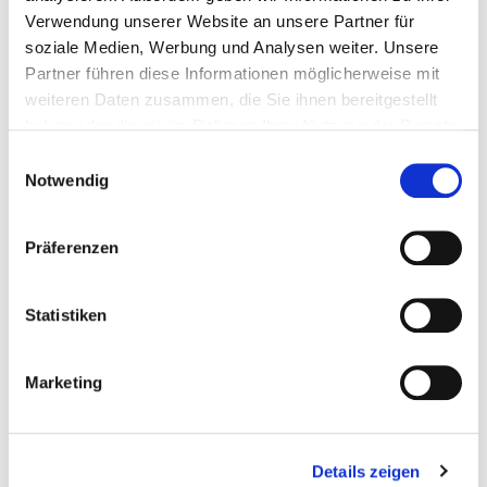
Zapfanlage:
Bei kleineren Mengen reicht eine
Verwendung unserer Website an unsere Partner für
Bierzapfanlage, bei der das Bierfass im Kühlschrank
soziale Medien, Werbung und Analysen weiter. Unsere
gelagert wird. Wenn für größere Mengen eine
Partner führen diese Informationen möglicherweise mit
Zapfanlage mit einem Durchlaufkühler benötigt wird,
weiteren Daten zusammen, die Sie ihnen bereitgestellt
empfiehlt sich eine Anlage mit Trockenkühlung. Solch
haben oder die sie im Rahmen Ihrer Nutzung der Dienste
eine Anlage ist bereits nach zehn Minuten einsatzbereit.
gesammelt haben.
Einwilligungsauswahl
Wasserkühler benötigen dagegen eine Vorlaufzeit von
Notwendig
bis zu zwei Stunden.
Eiswürfelbereiter:
Auch hier sollte beachtet werden,
Präferenzen
dass das Gerät luftgekühlt und nicht wassergekühlt
arbeitet, dies spart unnötigen Wasserverbrauch. Der
luftgekühlte Eiswürfelbereiter verträgt zwar nicht so
Statistiken
hohe Umgebungstemperaturen (bis 35 °C) wie die
wassergekühlte Variante (bis 45 °C), aber bei einer
Marketing
geeigneten Standortwahl ist er völlig ausreichend. Wer
schon ein Gerät mit Wasserkühlung hat, sollte darauf
achten, dass das Ventil der Wasserkühlung richtig
schließt.
Details zeigen