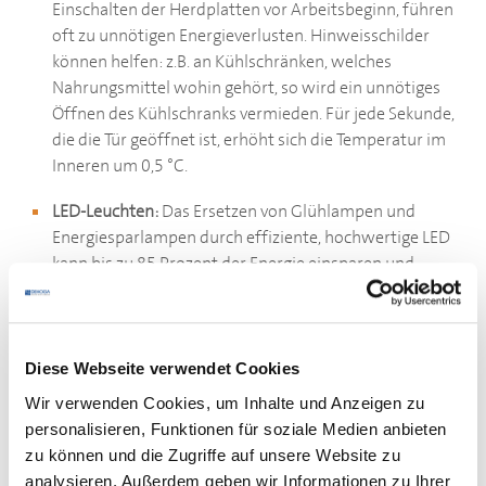
Einschalten der Herdplatten vor Arbeitsbeginn, führen
oft zu unnötigen Energieverlusten. Hinweisschilder
können helfen: z.B. an Kühlschränken, welches
Nahrungsmittel wohin gehört, so wird ein unnötiges
Öffnen des Kühlschranks vermieden. Für jede Sekunde,
die die Tür geöffnet ist, erhöht sich die Temperatur im
Inneren um 0,5 °C.
LED-Leuchten:
Das Ersetzen von Glühlampen und
Energiesparlampen durch effiziente, hochwertige LED
kann bis zu 85 Prozent der Energie einsparen und
defekte Leuchten müssen seltener ausgetauscht
werden. Damit die Atmosphäre im Restaurant
gemütlich bleibt, sollte bei der Wahl der Lampen darauf
geachtet werden, dass sie eine warmweiße
Diese Webseite verwendet Cookies
Farbtemperatur aufweisen. Dies ist durch die
Wir verwenden Cookies, um Inhalte und Anzeigen zu
Kennzeichnung 2700K auf der Rückseite der Verpackung
personalisieren, Funktionen für soziale Medien anbieten
zu erkennen.
zu können und die Zugriffe auf unsere Website zu
analysieren. Außerdem geben wir Informationen zu Ihrer