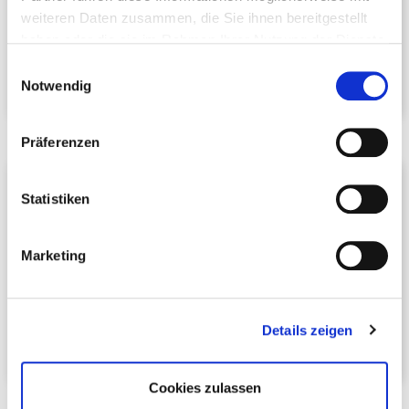
Telefon:
+49 7021 487860
weiteren Daten zusammen, die Sie ihnen bereitgestellt
E-Mail schreiben
haben oder die sie im Rahmen Ihrer Nutzung der Dienste
gesammelt haben.
Einwilligungsauswahl
Notwendig
Präferenzen
Susanne Weißkopf
Statistiken
DEHOGA
-Unternehmerinnen
Hotel Ochsen
Ulmer Str. 8
Marketing
73066 Uhingen
Telefon:
+49 7161 32068
E-Mail schreiben
Details zeigen
Cookies zulassen