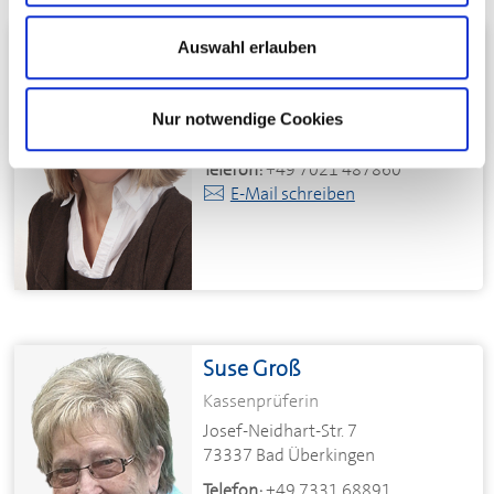
Christa Mangold
Auswahl erlauben
Stv.
DEHOGA
-Unternehmerinnen
Raunerstr. 48
Nur notwendige Cookies
73230 Kirchheim unter Teck
Telefon:
+49 7021 487860
E-Mail schreiben
Suse Groß
Kassenprüferin
Josef-Neidhart-Str. 7
73337 Bad Überkingen
Telefon:
+49 7331 68891