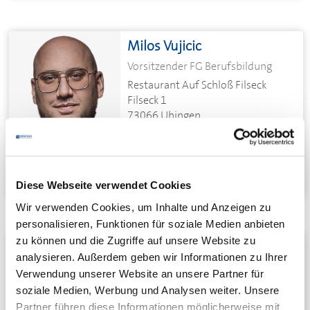
Milos Vujicic
Vorsitzender FG Berufsbildung
Restaurant Auf Schloß Filseck
Filseck 1
73066 Uhingen
Telefon:
+49 7161 28380
E-Mail schreiben
Diese Webseite verwendet Cookies
Wir verwenden Cookies, um Inhalte und Anzeigen zu
personalisieren, Funktionen für soziale Medien anbieten
zu können und die Zugriffe auf unsere Website zu
Christa Mangold
analysieren. Außerdem geben wir Informationen zu Ihrer
Stv. Vorsitzende FG Berufsbildung
Verwendung unserer Website an unsere Partner für
Raunerstr. 48
soziale Medien, Werbung und Analysen weiter. Unsere
73230 Kirchheim unter Teck
Partner führen diese Informationen möglicherweise mit