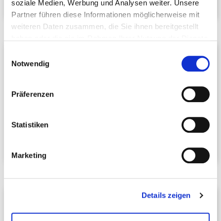
soziale Medien, Werbung und Analysen weiter. Unsere
Partner führen diese Informationen möglicherweise mit
weiteren Daten zusammen, die Sie ihnen bereitgestellt
haben oder die sie im Rahmen Ihrer Nutzung der Dienste
gesammelt haben.
Aileen Schwarzbeck
Einwilligungsauswahl
Notwendig
DEHOGA
-Unternehmerinnen
Weinlauben Restaurant Schurk
Hauptstr. 57
Präferenzen
97980 Bad Mergentheim
Telefon:
+49 7931 2132
Statistiken
E-Mail schreiben
Marketing
Details zeigen
Elfriede Willnath
Kassenprüferin