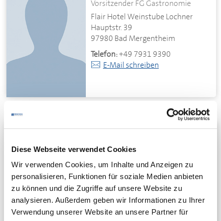
Vorsitzender FG Gastronomie
Flair Hotel Weinstube Lochner
Hauptstr. 39
97980 Bad Mergentheim
Telefon:
+49 7931 9390
E-Mail schreiben
Sandra Thum
Vorsitzende FG Berufsbildung
Diese Webseite verwendet Cookies
Weinlauben Restaurant Schurk
Wir verwenden Cookies, um Inhalte und Anzeigen zu
Hauptstr. 57
personalisieren, Funktionen für soziale Medien anbieten
97980 Bad Mergentheim
zu können und die Zugriffe auf unsere Website zu
Telefon:
+49 7931 2132
analysieren. Außerdem geben wir Informationen zu Ihrer
E-Mail schreiben
Verwendung unserer Website an unsere Partner für