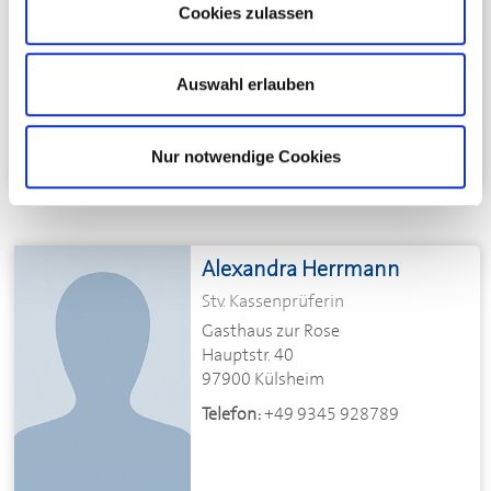
Gasthaus zum goldenen Adler
Cookies zulassen
Hauptring 24
97877 Wertheim
Auswahl erlauben
Telefon:
+49 9342 650
E-Mail schreiben
Nur notwendige Cookies
Alexandra Herrmann
Stv. Kassenprüferin
Gasthaus zur Rose
Hauptstr. 40
97900 Külsheim
Telefon:
+49 9345 928789