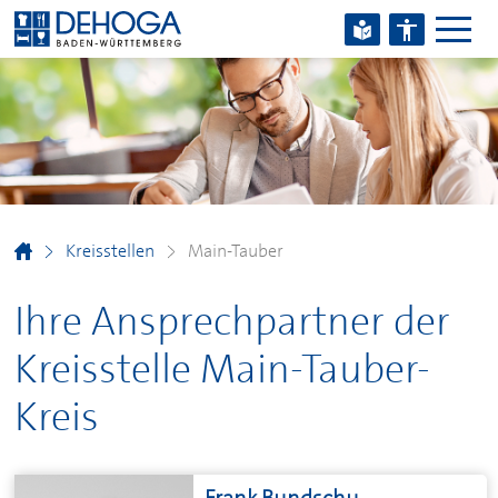
Zum Hauptinhalt springen
Zum Footerinhalt springen
Kreisstellen
Main-Tauber
Ihre Ansprechpartner der
Kreisstelle Main-Tauber-
Kreis
Frank Bundschu