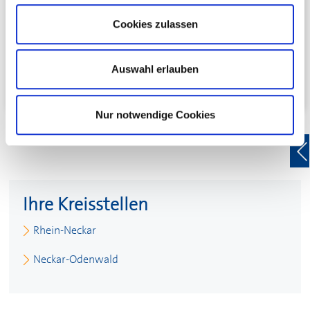
Wieblinger Weg 17
Cookies zulassen
69123 Heidelberg
Telefon:
+49 6221 27013
E-Mail schreiben
Auswahl erlauben
Nur notwendige Cookies
Ihre Kreisstellen
Rhein-Neckar
Neckar-Odenwald