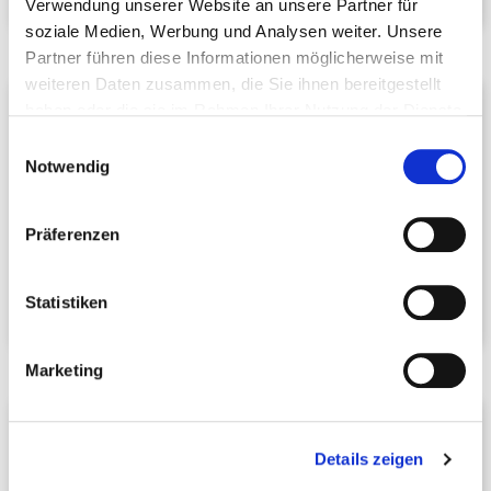
Verwendung unserer Website an unsere Partner für
soziale Medien, Werbung und Analysen weiter. Unsere
Partner führen diese Informationen möglicherweise mit
weiteren Daten zusammen, die Sie ihnen bereitgestellt
Sandra Betz
haben oder die sie im Rahmen Ihrer Nutzung der Dienste
gesammelt haben.
Assistentin
Einwilligungsauswahl
Notwendig
DEHOGA
Baden-Württemberg e. V.
Wieblinger Weg 17
69123 Heidelberg
Präferenzen
Telefon:
+49 6221 27013
E-Mail schreiben
Statistiken
Marketing
Katja Ehlert
Assistentin
Details zeigen
DEHOGA
Baden-Württemberg e. V.