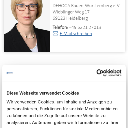
DEHOGA
Baden-Württemberg e. V.
Wieblinger Weg 17
69123 Heidelberg
Telefon:
+49 6221 27013
E-Mail schreiben
Nadja Babylon
Assistentin
DEHOGA
Baden-Württemberg e. V.
Diese Webseite verwendet Cookies
Wieblinger Weg 17
69123 Heidelberg
Wir verwenden Cookies, um Inhalte und Anzeigen zu
personalisieren, Funktionen für soziale Medien anbieten
Telefon:
+49 6221 27013
zu können und die Zugriffe auf unsere Website zu
E-Mail schreiben
analysieren. Außerdem geben wir Informationen zu Ihrer