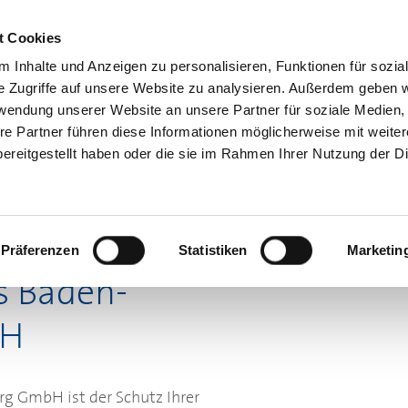
Servicecenter
t Cookies
 Inhalte und Anzeigen zu personalisieren, Funktionen für sozia
GA
MITMACHEN
INFORMIEREN
SPAREN & PARTN
e Zugriffe auf unsere Website zu analysieren. Außerdem geben w
rwendung unserer Website an unsere Partner für soziale Medien
re Partner führen diese Informationen möglicherweise mit weite
ereitgestellt haben oder die sie im Rahmen Ihrer Nutzung der D
hinweise
Präferenzen
Statistiken
Marketin
s Baden-
bH
 GmbH ist der Schutz Ihrer