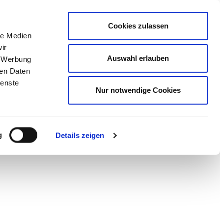
Mitglied werden
Mein
DEHOGA
Login
Cookies zulassen
le Medien
ER
LERNEN
BERATEN
AUSZEICHNEN
ir
Auswahl erlauben
, Werbung
ren Daten
ienste
Nur notwendige Cookies
g
Details zeigen