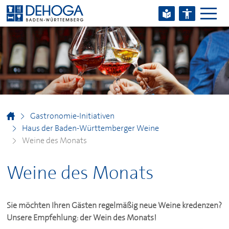
Zum Hauptinhalt springen
Zum Footerinhalt springen
Gastronomie-Initiativen
Haus der Baden-Württemberger Weine
Weine des Monats
Weine des Monats
Sie möchten Ihren Gästen regelmäßig neue Weine kredenzen?
Unsere Empfehlung: der Wein des Monats!