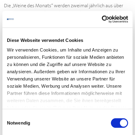
Die „Weine des Monats“ werden zweimal jährlich aus über
119 Weinen aus Baden und Württemberg vom Verband
Deutscher Prädikatsweingüter e.V. (VDP),
Selbstvermarkter:innen und Genossenschaften durch
Vertreter:innen der Weinbauverbände und Gastronomie
Diese Webseite verwendet Cookies
ausgewählt. Nach vorgegebenen Kriterien werden
ausgesuchte Weine von den Winzern angestellt und von einer
Wir verwenden Cookies, um Inhalte und Anzeigen zu
hochqualifizierten Jury blind verkostet.
personalisieren, Funktionen für soziale Medien anbieten
zu können und die Zugriffe auf unsere Website zu
Nach dem
Login
können Mitglieder die Sommerweine des
analysieren. Außerdem geben wir Informationen zu Ihrer
Jahres 2026 bestellen.
Verwendung unserer Website an unsere Partner für
soziale Medien, Werbung und Analysen weiter. Unsere
Partner führen diese Informationen möglicherweise mit
weiteren Daten zusammen, die Sie ihnen bereitgestellt
haben oder die sie im Rahmen Ihrer Nutzung der Dienste
gesammelt haben.
Einwilligungsauswahl
Notwendig