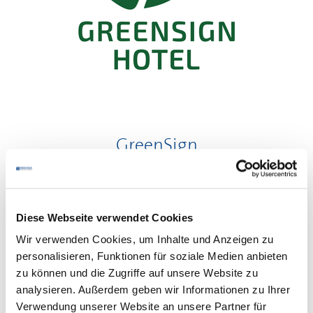
GreenSign
Mit dem GreenSign-Nachhaltigkeitszertifikat erhalten
Betriebe seit 2015 im Gastgewerbe eine transparente,
international anerkannte Orientierung und zeigen Gästen
Diese Webseite verwendet Cookies
sowie Partnern ihr Engagement für Umwelt, Gesellschaft und
verantwortungsvolles Wirtschaften. Das Ziel von GreenSign:
Wir verwenden Cookies, um Inhalte und Anzeigen zu
Hotels & Gastrobetrieben den Weg zu mehr Nachhaltigkeit zu
personalisieren, Funktionen für soziale Medien anbieten
erleichtern und gleichzeitig wirtschaftliche Vorteile zu
zu können und die Zugriffe auf unsere Website zu
schaffen.
analysieren. Außerdem geben wir Informationen zu Ihrer
Verwendung unserer Website an unsere Partner für