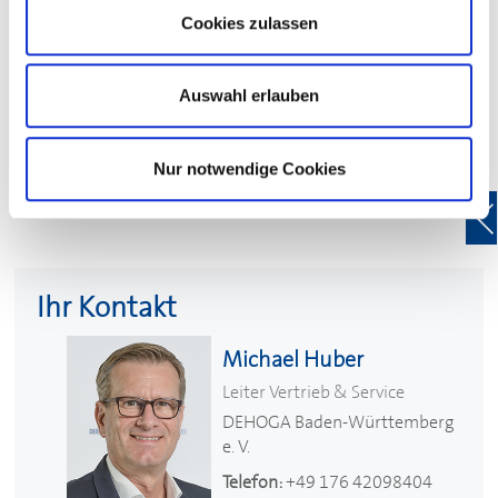
Ihre Kontaktmöglichkeit zu diesem
Cookies zulassen
Partner des
DEHOGA
Auswahl erlauben
Das Kontakformular ist nur für Mitglieder zugänglich. Bitte
loggen Sie sich daher mit Ihren Zugangsdaten ein, um das
Kontaktformular nutzen zu können.
Nur notwendige Cookies
Vielen Dank!
Ihr Kontakt
Michael Huber
Leiter Vertrieb & Service
DEHOGA
Baden-Württemberg
e. V.
Telefon:
+49 176 42098404