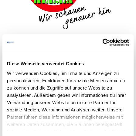
ALL.EX Schädlingsbekämpfung
ALL.EX Schädlingsbekämpfung ist Spezialist für
Diese Webseite verwendet Cookies
Schädlingsprävention und Schädlingsbekämpfung bei
Wir verwenden Cookies, um Inhalte und Anzeigen zu
lebensmittelverarbeitenden Betrieben.
personalisieren, Funktionen für soziale Medien anbieten
zu können und die Zugriffe auf unsere Website zu
Zur Imagebroschüre
analysieren. Außerdem geben wir Informationen zu Ihrer
Zur Homepage
Verwendung unserer Website an unsere Partner für
soziale Medien, Werbung und Analysen weiter. Unsere
Partner führen diese Informationen möglicherweise mit
weiteren Daten zusammen, die Sie ihnen bereitgestellt
zurück
haben oder die sie im Rahmen Ihrer Nutzung der Dienste