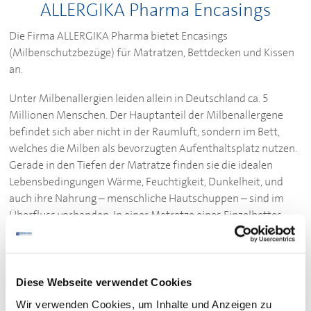
ALLERGIKA Pharma Encasings
Die Firma ALLERGIKA Pharma bietet Encasings
(Milbenschutzbezüge) für Matratzen, Bettdecken und Kissen
an.
Unter Milbenallergien leiden allein in Deutschland ca. 5
Millionen Menschen. Der Hauptanteil der Milbenallergene
befindet sich aber nicht in der Raumluft, sondern im Bett,
welches die Milben als bevorzugten Aufenthaltsplatz nutzen.
Gerade in den Tiefen der Matratze finden sie die idealen
Lebensbedingungen Wärme, Feuchtigkeit, Dunkelheit, und
auch ihre Nahrung – menschliche Hautschuppen – sind im
Überfluss vorhanden. In einer Matratze eines Einzelbettes
leben ca. ½ Mio Milben.
Hoteliers werden sich dieses Problems zunehmend bewusst
und statten mehr und mehr, auch aus hygienischen Gründen
Diese Webseite verwendet Cookies
– die Gästebetten mit Encasings aus. Diese
Wir verwenden Cookies, um Inhalte und Anzeigen zu
Zwischenbettbezüge bilden eine mechanische Barriere