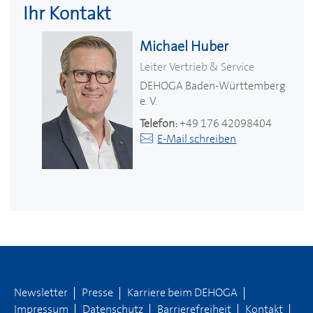
Ihr Kontakt
Michael Huber
Leiter Vertrieb & Service
DEHOGA
Baden-Württemberg
e. V.
Telefon:
+49 176 42098404
E-Mail schreiben
Newsletter
Presse
Karriere beim
DEHOGA
Impressum
Datenschutz
Barrierefreiheit
Kontakt