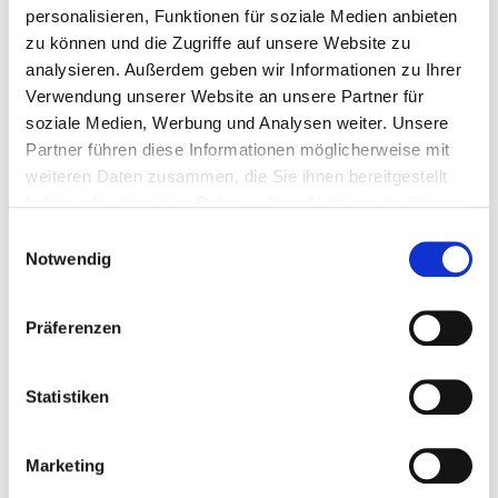
personalisieren, Funktionen für soziale Medien anbieten
zwischen Milben (und deren Kotpartikel) und Schlafenden. So
zu können und die Zugriffe auf unsere Website zu
wird der Kontakt mit den lästigen Tierchen und kleinsten
analysieren. Außerdem geben wir Informationen zu Ihrer
Allergenpartikeln verhindert. Milben, die sich in der Matratze
Verwendung unserer Website an unsere Partner für
befinden werden eingesperrt und eine Neubesiedelung wird
soziale Medien, Werbung und Analysen weiter. Unsere
verhindert.
Partner führen diese Informationen möglicherweise mit
weiteren Daten zusammen, die Sie ihnen bereitgestellt
Die Bezüge sind von unabhängigen Instituten geprüft,
haben oder die sie im Rahmen Ihrer Nutzung der Dienste
ALLERGIKA Pharma gibt eine Nutzungsdauer von 12 Jahren
gesammelt haben.
Einwilligungsauswahl
bei sachgerechter Behandlung.
Notwendig
Dieser Sparvorteil ist exklusiv für
DEHOGA
-Mitglieder.
Präferenzen
Statistiken
zurück
Marketing
Bietet dieser
DEHOGA
-Partner einen Sparvorteil für