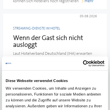
können sich Hoteliers noch registrieren.
mehr
05.08.2026
STREAMING-DIENSTE IM HOTEL
Wenn der Gast sich nicht
ausloggt
Laut Hotelverband Deutschland (IHA) erwarten
Hotelgäste mittlerweile, dass auf den
Zimmerfernsehern Streaming-Apps wie YouTube
und Netflix vorinstalliert und mit eigenem Log-in
nutzbar sind. Doch vergisst ein Gast, sich vor der
Diese Webseite verwendet Cookies
Abreise von seinem privaten Streaming-Account
abzumelden, könnten nachfolgende Gäste
Wir verwenden Cookies, um Inhalte und Anzeigen zu
unbeabsichtigt Zugang zu diesem Konto erhalten.
personalisieren, Funktionen für soziale Medien anbieten
Für die Konto-Inhaber kann dies unangenehme
zu können und die Zugriffe auf unsere Website zu
Konsequenzen haben und im schlimmsten Fall
analysieren. Außerdem geben wir Informationen zu Ihrer