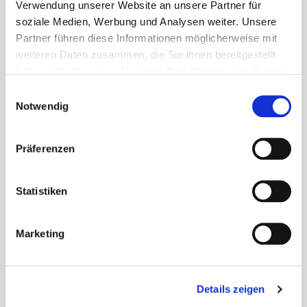
sogar zusätzliche Kosten verursachen.
mehr
Verwendung unserer Website an unsere Partner für
soziale Medien, Werbung und Analysen weiter. Unsere
Partner führen diese Informationen möglicherweise mit
29.07.2026
weiteren Daten zusammen, die Sie ihnen bereitgestellt
haben oder die sie im Rahmen Ihrer Nutzung der Dienste
TOURISMUS-VERBAND BADEN-WÜRTTEMBERG WÄHLT
gesammelt haben.
Einwilligungsauswahl
LANDESMINISTERIN ZUR NEUEN VORSITZENDEN
Notwendig
Hoffmeister-Kraut ist neue
Tourismus-Präsidentin
Präferenzen
Die Delegierten des Tourismus-Verbands Baden-
Württemberg (TVBW) haben am 28. Juli Dr. Nicole
Statistiken
Hoffmeister-Kraut, Baden-Württembergs
Ministerin für Wirtschaft, Handwerk und
Tourismus, im Rahmen einer
Marketing
Delegiertenversammlung im Stuttgarter Neuen
Schloss zu ihrer neuen Präsidentin gewählt.
mehr
Details zeigen