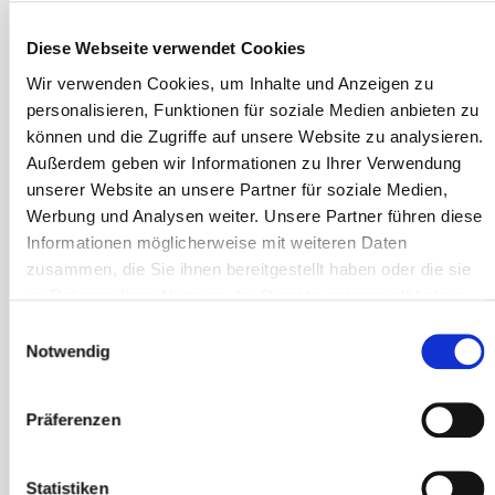
von der Beratung
Diese Webseite verwendet Cookies
Wir verwenden Cookies, um Inhalte und Anzeigen zu
personalisieren, Funktionen für soziale Medien anbieten zu
können und die Zugriffe auf unsere Website zu analysieren.
Außerdem geben wir Informationen zu Ihrer Verwendung
unserer Website an unsere Partner für soziale Medien,
Klarheit gewinnen
Werbung und Analysen weiter. Unsere Partner führen diese
Was sind Ihre Ziele & Herausforderungen im Betrieb?
Informationen möglicherweise mit weiteren Daten
Das klären wir schnell, zuverlässig und auf Augenhöhe
zusammen, die Sie ihnen bereitgestellt haben oder die sie
– im kostenlosen telefonischen
Erstgespräch
oder
im Rahmen Ihrer Nutzung der Dienste gesammelt haben.
per
Online-Check
.
Einwilligungsauswahl
Notwendig
Präferenzen
Lösungen entwickeln
Statistiken