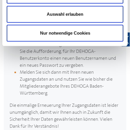
Und so funktioniert’s:
Auswahl erlauben
Geben Sie wie gewohnt Ihren bekannten
Benutzernamen (entspricht Ihrer E-Mail-Adresse)
und Ihr Passwort ein, um sich bei Mein
DEHOGA
Nur notwendige Cookies
anzumelden.
Nach der Anmeldung bei Mein
DEHOGA
erhalten
Sie die Aufforderung, für Ihr
DEHOGA
-
Benutzerkonto einen neuen Benutzernamen und
ein neues Passwort zu vergeben.
Melden Sie sich dann mit Ihren neuen
Zugangsdaten an und nutzen Sie wie bisher die
Mitgliederangebote Ihres
DEHOGA
Baden-
Württemberg.
Die einmalige Erneuerung Ihrer Zugangsdaten ist leider
unumgänglich, damit wir Ihnen auch in Zukunft die
Sicherheit Ihrer Daten gewährleisten können. Vielen
Dank für Ihr Verständnis!