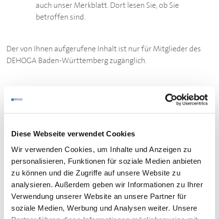
auch unser Merkblatt. Dort lesen Sie, ob Sie
betroffen sind.
Der von Ihnen aufgerufene Inhalt ist nur für Mitglieder des
DEHOGA
Baden-Württemberg zugänglich.
Bitte loggen Sie sich ein:
ZUM LOGIN
Sie sind noch kein Mitglied des
DEHOGA
Baden-
Diese Webseite verwendet Cookies
Württemberg?
Wir verwenden Cookies, um Inhalte und Anzeigen zu
Werden Sie hier Mitglied.
personalisieren, Funktionen für soziale Medien anbieten
zu können und die Zugriffe auf unsere Website zu
analysieren. Außerdem geben wir Informationen zu Ihrer
Verwendung unserer Website an unsere Partner für
soziale Medien, Werbung und Analysen weiter. Unsere
Ihr Kontakt