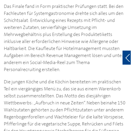
Das Finale fand in Form praktischer Prüfungen statt. Bei den
Fachleuten für Systemgastronomie drehte sich alles um den
Schichtsalat: Entwicklung eines Rezepts mit Pflicht- und
weiteren Zutaten, servierfähige Umsetzung im
Mehrwegbehältnis plus Erstellung des Produktetiketts
inklusive aller erforderlichen Hinweise wie Allergene oder
Haltbarkeit. Die Kaufleute für Hotelmanagement mussten
Aufgaben im Bereich Revenue Management lösen und unter
anderem ein Social-Media-Reel zum Thema
Personalrecruiting erstellen.
Die jungen Köche und die Köchin bereiteten im praktischen
Teil ein viergängiges Menü zu, das sie aus einem Warenkorb
selbst zusammenstellten. Das Motto des diesjährigen
Wettbewerbs: „Aufbruch in neue Zeiten“. Neben beinahe 150
Wahlzutaten gehörten zu den Pflichtzutaten unter anderem
Regenbogenforellen und Wachteleier für die kalte Vorspeise,
Pfifferlinge für die vegetarische Suppe, Rehrücken und Filets
für den Hauptgang sowie Stachelbeeren für die Süßspeise.