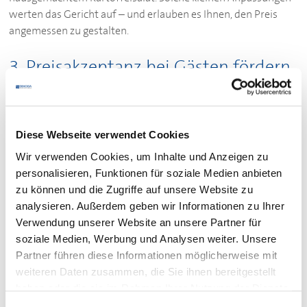
werten das Gericht auf – und erlauben es Ihnen, den Preis
angemessen zu gestalten.
3. Preisakzeptanz bei Gästen fördern
Der Preis wirkt nur dann „zu hoch“, wenn der Gast den
Gegenwert nicht erkennt. Je besser Sie den Mehrwert Ihrer
Angebote kommunizieren, desto eher akzeptieren Gäste den
Diese Webseite verwendet Cookies
Preis.
Wir verwenden Cookies, um Inhalte und Anzeigen zu
Erzählen Sie die Geschichten hinter Ihren Produkten: Woher
personalisieren, Funktionen für soziale Medien anbieten
kommt das Fleisch? Wird das Brot selbst gebacken? Ist der
zu können und die Zugriffe auf unsere Website zu
Käse vom Hof aus der Region? Auch Begriffe wie
analysieren. Außerdem geben wir Informationen zu Ihrer
„hausgemacht“, „regional“ oder „saisonal“ steigern die
Verwendung unserer Website an unsere Partner für
wahrgenommene Wertigkeit.
soziale Medien, Werbung und Analysen weiter. Unsere
Partner führen diese Informationen möglicherweise mit
Impuls:
Nutzen Sie alle Kanäle: Speisekarten, Tischaufsteller,
weiteren Daten zusammen, die Sie ihnen bereitgestellt
Social Media und vor allem den direkten Kontakt am Tisch.
haben oder die sie im Rahmen Ihrer Nutzung der Dienste
Schulen Sie Ihre Servicekräfte, aktiv Empfehlungen
gesammelt haben.