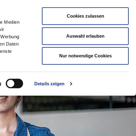
Mitglied werden
Mein
DEHOGA
Login
Cookies zulassen
le Medien
ER
LERNEN
BERATEN
AUSZEICHNEN
ir
Auswahl erlauben
, Werbung
ren Daten
ienste
Nur notwendige Cookies
g
Details zeigen