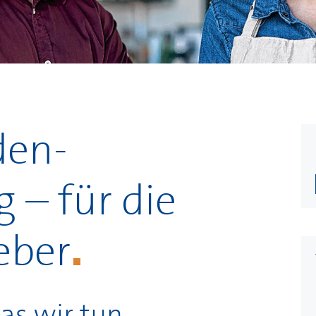
en-
 – für die
eber
as wir tun