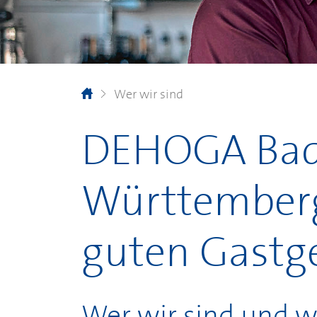
Wer wir sind
DEHOGA
Bad
Württemberg
guten Gastg
Wer wir sind und w