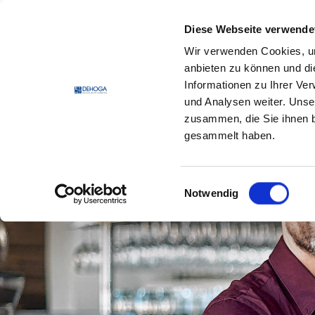
Zum Hauptinhalt springen
Zum Footerinhalt springen
Diese Webseite verwende
Wir verwenden Cookies, um
DEHO
anbieten zu können und di
Informationen zu Ihrer Ve
und Analysen weiter. Unse
zusammen, die Sie ihnen b
gesammelt haben.
Einwilligungsauswahl
Notwendig