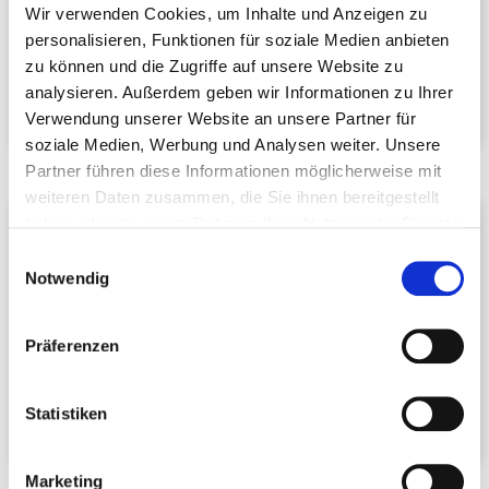
Wir verwenden Cookies, um Inhalte und Anzeigen zu
77716 Hofstetten
personalisieren, Funktionen für soziale Medien anbieten
Telefon:
+49 170 1828988
zu können und die Zugriffe auf unsere Website zu
E-Mail schreiben
analysieren. Außerdem geben wir Informationen zu Ihrer
Verwendung unserer Website an unsere Partner für
soziale Medien, Werbung und Analysen weiter. Unsere
Partner führen diese Informationen möglicherweise mit
weiteren Daten zusammen, die Sie ihnen bereitgestellt
Philipp Lehmann
haben oder die sie im Rahmen Ihrer Nutzung der Dienste
gesammelt haben.
Vorsitzender FG Tourismus &
Einwilligungsauswahl
Notwendig
Hotellerie
Hotel Klosterbräustuben
Blumenstr. 19
Präferenzen
77736 Zell am Harmersbach
Telefon:
+49 7835 7840
Statistiken
E-Mail schreiben
Marketing