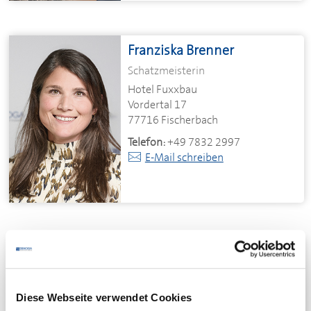
Franziska Brenner
Schatzmeisterin
Hotel Fuxxbau
Vordertal 17
77716 Fischerbach
Telefon:
+49 7832 2997
E-Mail schreiben
Ayhan Simsek
Beisitzer
SimSnack's Deli Café
Diese Webseite verwendet Cookies
Pfarrgasse 13