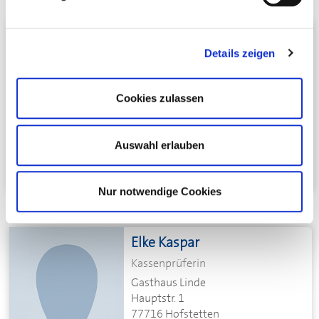
Daniela Deiß
Details zeigen
Vorsitzende FG Gastronomie
Gasthaus zum Wilden Mann
Dorfstr. 21
Cookies zulassen
77790 Steinach
Telefon:
+49 7832 2230
E-Mail schreiben
Auswahl erlauben
Nur notwendige Cookies
Elke Kaspar
Kassenprüferin
Gasthaus Linde
Hauptstr. 1
77716 Hofstetten