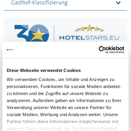
Gasthof-Klassifizierung
Die Hotelsterne strahlen - schon
seit 30 Jahren!
Diese Webseite verwendet Cookies
Seit 1. August 1996 geben die Sterne Hotelgästen
Wir verwenden Cookies, um Inhalte und Anzeigen zu
bundesweit
Orientierung;
die Gäste wissen, welche
personalisieren, Funktionen für soziale Medien anbieten
Ausstattung, welcher Service und welcher Standard
zu können und die Zugriffe auf unsere Website zu
sie im Hotel erwartet.
analysieren. Außerdem geben wir Informationen zu Ihrer
Verwendung unserer Website an unsere Partner für
Für Hoteliers
sind die Sterne ein Instrument zur
soziale Medien, Werbung und Analysen weiter. Unsere
Positionierung: Sie machen Qualität sichtbar,
Partner führen diese Informationen möglicherweise mit
erleichtern die Kommunikation in digitalen Medien
weiteren Daten zusammen, die Sie ihnen bereitgestellt