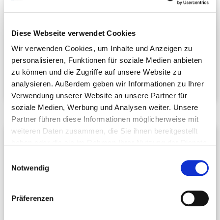
Geschäftsführer
DEHOGA
Baden-Württemberg e. V.
Steinstr. 21
Diese Webseite verwendet Cookies
76133 Karlsruhe
Wir verwenden Cookies, um Inhalte und Anzeigen zu
Telefon:
+49 721 388122
personalisieren, Funktionen für soziale Medien anbieten
E-Mail schreiben
zu können und die Zugriffe auf unsere Website zu
analysieren. Außerdem geben wir Informationen zu Ihrer
Verwendung unserer Website an unsere Partner für
soziale Medien, Werbung und Analysen weiter. Unsere
Partner führen diese Informationen möglicherweise mit
weiteren Daten zusammen, die Sie ihnen bereitgestellt
Julia Klingenburg
haben oder die sie im Rahmen Ihrer Nutzung der Dienste
Assistentin
gesammelt haben.
Einwilligungsauswahl
DEHOGA
Baden-Württemberg e. V.
Notwendig
Steinstr. 21
76133 Karlsruhe
Präferenzen
Telefon:
+49 721 388122
E-Mail schreiben