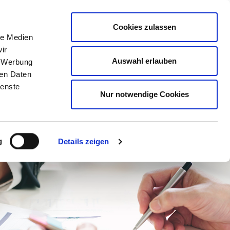
Mitglied werden
Mein
DEHOGA
Login
Cookies zulassen
le Medien
ER
LERNEN
BERATEN
AUSZEICHNEN
ir
Auswahl erlauben
, Werbung
ren Daten
ienste
Nur notwendige Cookies
g
Details zeigen