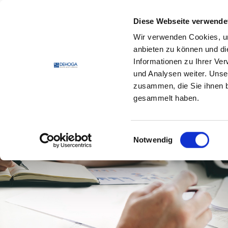
Zum Hauptinhalt springen
Zum Footerinhalt springen
Diese Webseite verwende
Wir verwenden Cookies, um
DEHO
anbieten zu können und di
Informationen zu Ihrer Ve
und Analysen weiter. Unse
zusammen, die Sie ihnen b
gesammelt haben.
Einwilligungsauswahl
Notwendig