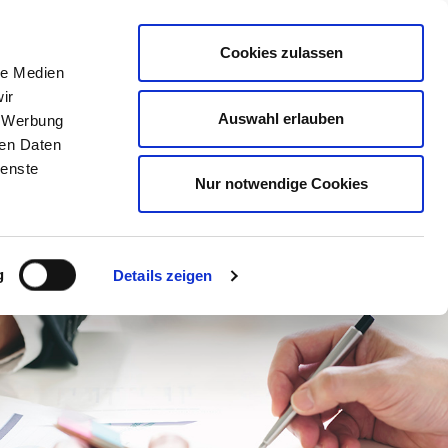
Mitglied werden
Mein
DEHOGA
Login
Cookies zulassen
le Medien
ER
LERNEN
BERATEN
AUSZEICHNEN
ir
Auswahl erlauben
, Werbung
ren Daten
ienste
Nur notwendige Cookies
g
Details zeigen