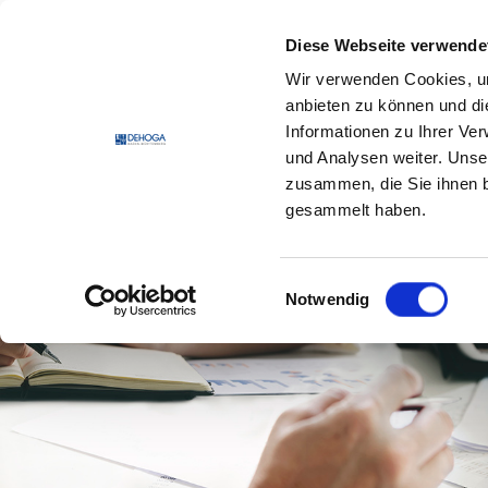
Zum Hauptinhalt springen
Zum Footerinhalt springen
Diese Webseite verwende
Wir verwenden Cookies, um
DEHO
anbieten zu können und di
Informationen zu Ihrer Ve
und Analysen weiter. Unse
zusammen, die Sie ihnen b
gesammelt haben.
Einwilligungsauswahl
Notwendig