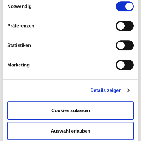
Notwendig
Broschüre: Ausbildungsberufe in Hotellerie &
Gastronomie
Präferenzen
Mehr lesen
Statistiken
Hygiene Rules - Hygieneregeln auf Englisch
Marketing
Mehr lesen
Arbeitsvertrag kurzfristig Beschäftigte - Word
Details zeigen
Mehr lesen
Cookies zulassen
Jugendschutzgesetz
Mehr lesen
Auswahl erlauben