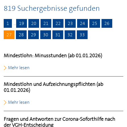
819 Suchergebnisse gefunden
1
…
19
20
21
22
23
24
25
26
27
28
29
30
31
32
33
Mindestlohn: Minusstunden (ab 01.01.2026)
Mehr lesen
Mindestlohn und Aufzeichnungspflichten (ab
01.01.2026)
Mehr lesen
Fragen und Antworten zur Corona-Soforthilfe nach
der VGH-Entscheidung