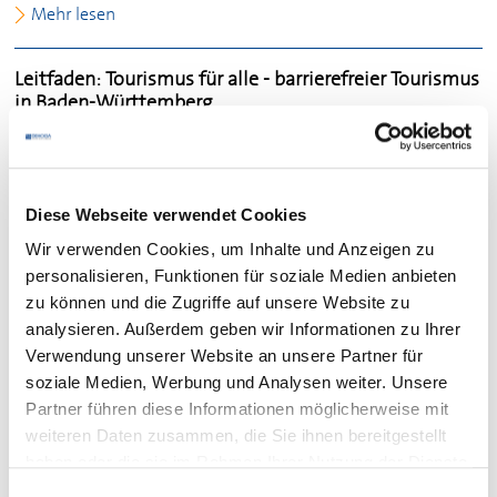
Mehr lesen
Leitfaden: Tourismus für alle - barrierefreier Tourismus
in Baden-Württemberg
Mehr lesen
Signet "Mitglied im
DEHOGA
" im PDF-Format
Diese Webseite verwendet Cookies
Wir verwenden Cookies, um Inhalte und Anzeigen zu
Mehr lesen
personalisieren, Funktionen für soziale Medien anbieten
zu können und die Zugriffe auf unsere Website zu
Muster Speise- und Getränkekarte
analysieren. Außerdem geben wir Informationen zu Ihrer
Verwendung unserer Website an unsere Partner für
Mehr lesen
soziale Medien, Werbung und Analysen weiter. Unsere
Partner führen diese Informationen möglicherweise mit
Insolvenzen
weiteren Daten zusammen, die Sie ihnen bereitgestellt
haben oder die sie im Rahmen Ihrer Nutzung der Dienste
Mehr lesen
gesammelt haben.
Einwilligungsauswahl