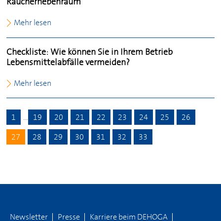
Rauchernebenraum
Mehr lesen
Checkliste: Wie können Sie in Ihrem Betrieb
Lebensmittelabfälle vermeiden?
Mehr lesen
1
…
19
20
21
22
23
24
25
26
27
28
29
30
31
32
33
Newsletter
Presse
Karriere beim
DEHOGA