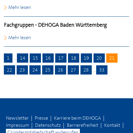
Mehr lesen
Fachgruppen -
DEHOGA
Baden Württemberg
Mehr lesen
1
…
14
15
16
17
18
19
20
21
22
23
24
25
26
27
28
…
33
Newsletter
Presse
Karriere beim
DEHOGA
Impressum
Datenschutz
Barrierefreiheit
Kontakt
Gründermitgliedschaft widerrufen