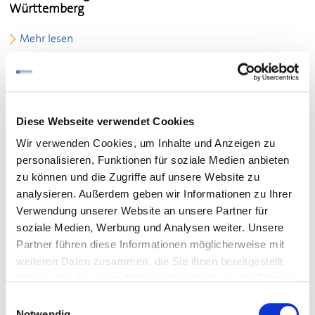
Württemberg
Mehr lesen
Sitemap -
DEHOGA
Baden Württemberg
Mehr lesen
Diese Webseite verwendet Cookies
Wir verwenden Cookies, um Inhalte und Anzeigen zu
Grundlagen der Ausbildung -
DEHOGA
Baden
personalisieren, Funktionen für soziale Medien anbieten
Württemberg
zu können und die Zugriffe auf unsere Website zu
analysieren. Außerdem geben wir Informationen zu Ihrer
Mehr lesen
Verwendung unserer Website an unsere Partner für
soziale Medien, Werbung und Analysen weiter. Unsere
Mitmachen -
DEHOGA
Baden Württemberg
Partner führen diese Informationen möglicherweise mit
weiteren Daten zusammen, die Sie ihnen bereitgestellt
Mehr lesen
haben oder die sie im Rahmen Ihrer Nutzung der Dienste
gesammelt haben.
Einwilligungsauswahl
Im Fokus -
DEHOGA
Baden Württemberg
Notwendig