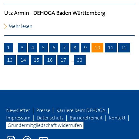
Utz Armin -
DEHOGA
Baden Württemberg
Mehr lesen
1
…
3
4
5
6
7
8
9
10
11
12
13
14
15
16
17
…
33
Newsletter
Presse
Karriere beim
DEHOGA
Impressum
Datenschutz
Barrierefreiheit
Kontakt
Gründermitgliedschaft widerrufen