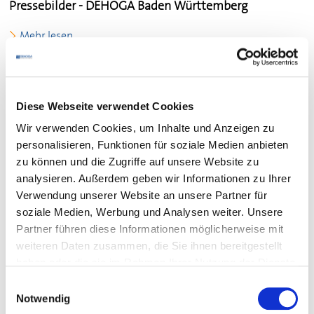
Pressebilder -
DEHOGA
Baden Württemberg
Mehr lesen
Tuttlingen -
DEHOGA
Baden Württemberg
Mehr lesen
Diese Webseite verwendet Cookies
Wir verwenden Cookies, um Inhalte und Anzeigen zu
personalisieren, Funktionen für soziale Medien anbieten
Wolfach -
DEHOGA
Baden Württemberg
zu können und die Zugriffe auf unsere Website zu
Mehr lesen
analysieren. Außerdem geben wir Informationen zu Ihrer
Verwendung unserer Website an unsere Partner für
soziale Medien, Werbung und Analysen weiter. Unsere
Tübingen -
DEHOGA
Baden Württemberg
Partner führen diese Informationen möglicherweise mit
weiteren Daten zusammen, die Sie ihnen bereitgestellt
Mehr lesen
haben oder die sie im Rahmen Ihrer Nutzung der Dienste
gesammelt haben.
Einwilligungsauswahl
Waldshut -
DEHOGA
Baden Württemberg
Notwendig