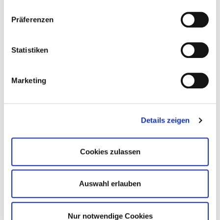
Mehr lesen
Präferenzen
Footer Social -
DEHOGA
Baden Württemberg
Statistiken
Mehr lesen
Marketing
Servicecenter -
DEHOGA
Baden Württemberg
Mehr lesen
Details zeigen
Servicecenter -
DEHOGA
Baden Württemberg
Cookies zulassen
Mehr lesen
Servicecenter -
DEHOGA
Baden Württemberg
Auswahl erlauben
Mehr lesen
Nur notwendige Cookies