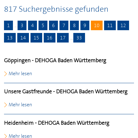
817 Suchergebnisse gefunden
1
…
3
4
5
6
7
8
9
10
11
12
13
14
15
16
17
…
33
Göppingen -
DEHOGA
Baden Württemberg
Mehr lesen
Unsere Gastfreunde -
DEHOGA
Baden Württemberg
Mehr lesen
Heidenheim -
DEHOGA
Baden Württemberg
Mehr lesen