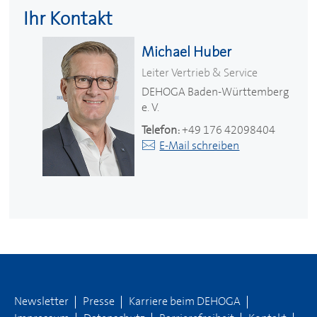
Ihr Kontakt
Michael Huber
Leiter Vertrieb & Service
DEHOGA
Baden-Württemberg
e. V.
Telefon:
+49 176 42098404
E-Mail schreiben
Newsletter
Presse
Karriere beim
DEHOGA