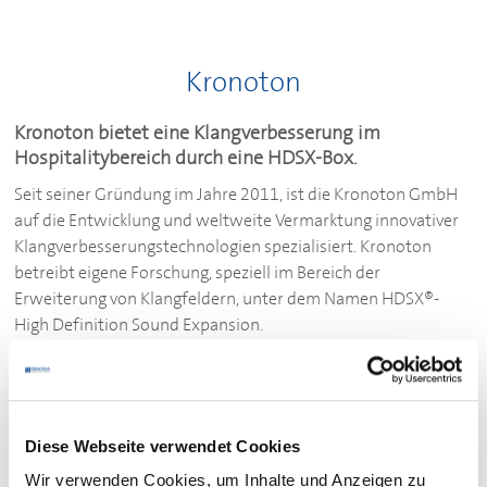
Kronoton
Kronoton bietet eine Klangverbesserung im
Hospitalitybereich durch eine HDSX-Box.
Seit seiner Gründung im Jahre 2011, ist die Kronoton GmbH
auf die Entwicklung und weltweite Vermarktung innovativer
Klangverbesserungstechnologien spezialisiert. Kronoton
betreibt eigene Forschung, speziell im Bereich der
Erweiterung von Klangfeldern, unter dem Namen HDSX®-
High Definition Sound Expansion.
Für den Hospitality-Bereich wurde die HDSX-box entwickelt,
mit der es erstmalig möglich wird, die gespielte
Hintergrundmusik gleichmäßig hörbar zu machen. Das
Diese Webseite verwendet Cookies
geschieht, ohne dass kostspielige Umbauten an der
bestehenden Anlage notwendig sind.
Wir verwenden Cookies, um Inhalte und Anzeigen zu