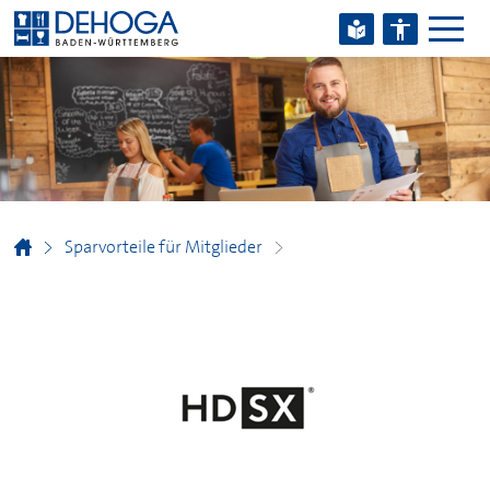
Zum Hauptinhalt springen
Zum Footerinhalt springen
Sparvorteile für Mitglieder