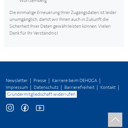
Württemberg.
Die einmalige Erneuerung Ihrer Zugangsdaten ist leider
unumgänglich, damit wir Ihnen auch in Zukunft die
Sicherheit Ihrer Daten gewährleisten können. Vielen
Dank für Ihr Verständnis!
Newsletter
Presse
Karriere beim
DEHOGA
Impressum
Datenschutz
Barrierefreiheit
Kontakt
Gründermitgliedschaft widerrufen