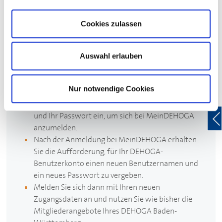
Bitte beachten Sie:
Cookies zulassen
Unsere neue Website erfordert bei Ihrem ersten Besuch
des Mitgliederbereichs eine einmalige Erneuerung Ihrer
Zugangsdaten für die Anmeldung bei Mein
DEHOGA
.
Auswahl erlauben
Und so funktioniert’s:
Nur notwendige Cookies
Geben Sie wie gewohnt Ihren bekannten
Benutzernamen (entspricht Ihrer E-Mail-Adresse)
und Ihr Passwort ein, um sich bei Mein
DEHOGA
anzumelden.
Nach der Anmeldung bei Mein
DEHOGA
erhalten
Sie die Aufforderung, für Ihr
DEHOGA
-
Benutzerkonto einen neuen Benutzernamen und
ein neues Passwort zu vergeben.
Melden Sie sich dann mit Ihren neuen
Zugangsdaten an und nutzen Sie wie bisher die
Mitgliederangebote Ihres
DEHOGA
Baden-