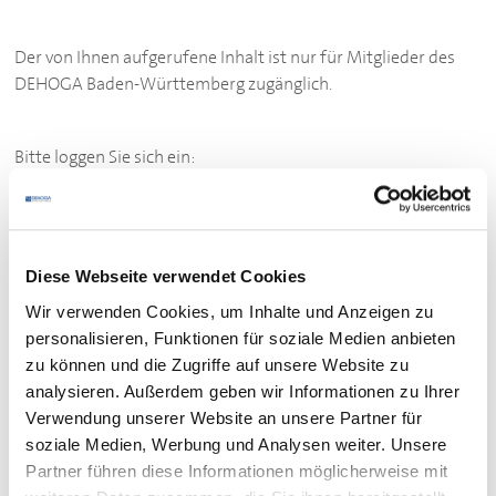
Der von Ihnen aufgerufene Inhalt ist nur für Mitglieder des
DEHOGA
Baden-Württemberg zugänglich.
Bitte loggen Sie sich ein:
ZUM LOGIN
Sie sind noch kein Mitglied des
DEHOGA
Baden-
Württemberg?
Diese Webseite verwendet Cookies
Werden Sie hier Mitglied.
Wir verwenden Cookies, um Inhalte und Anzeigen zu
personalisieren, Funktionen für soziale Medien anbieten
zu können und die Zugriffe auf unsere Website zu
analysieren. Außerdem geben wir Informationen zu Ihrer
Verwendung unserer Website an unsere Partner für
Ihr Kontakt
soziale Medien, Werbung und Analysen weiter. Unsere
Bei
fachlichen Fragen
zu den Dokumenten wenden Sie
Partner führen diese Informationen möglicherweise mit