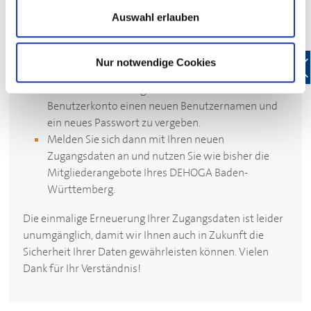
Geben Sie wie gewohnt Ihren bekannten
Auswahl erlauben
Benutzernamen (entspricht Ihrer E-Mail-Adresse)
und Ihr Passwort ein, um sich bei Mein
DEHOGA
anzumelden.
Nur notwendige Cookies
Nach der Anmeldung bei Mein
DEHOGA
erhalten
Sie die Aufforderung, für Ihr
DEHOGA
-
Benutzerkonto einen neuen Benutzernamen und
ein neues Passwort zu vergeben.
Melden Sie sich dann mit Ihren neuen
Zugangsdaten an und nutzen Sie wie bisher die
Mitgliederangebote Ihres
DEHOGA
Baden-
Württemberg.
Die einmalige Erneuerung Ihrer Zugangsdaten ist leider
unumgänglich, damit wir Ihnen auch in Zukunft die
Sicherheit Ihrer Daten gewährleisten können. Vielen
Dank für Ihr Verständnis!