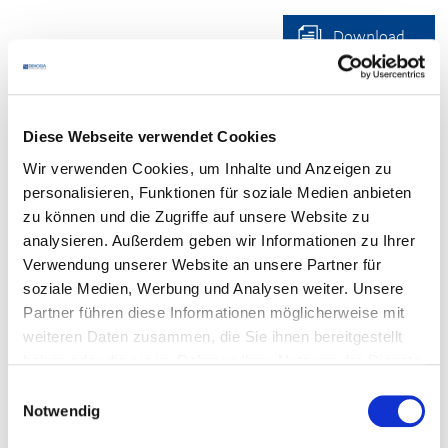
Download
Diese Webseite verwendet Cookies
Ihr Kontakt
Wir verwenden Cookies, um Inhalte und Anzeigen zu
personalisieren, Funktionen für soziale Medien anbieten
Bei
fachlichen Fragen
zu den Dokumenten wenden Sie
zu können und die Zugriffe auf unsere Website zu
sich bitte an Ihre zuständige
analysieren. Außerdem geben wir Informationen zu Ihrer
DEHOGA
-Geschäftsstelle
.
Verwendung unserer Website an unsere Partner für
Für den
Login
beachten Sie bitte den Kasten unten. Falls
soziale Medien, Werbung und Analysen weiter. Unsere
es Probleme mit dem Login gibt, wenden Sie sich bitte
Partner führen diese Informationen möglicherweise mit
an den Mitgliederservice:
weiteren Daten zusammen, die Sie ihnen bereitgestellt
Telefon:
0711 61988-22
haben oder die sie im Rahmen Ihrer Nutzung der Dienste
E-Mail:
E-Mail schreiben
gesammelt haben.
Einwilligungsauswahl
Notwendig