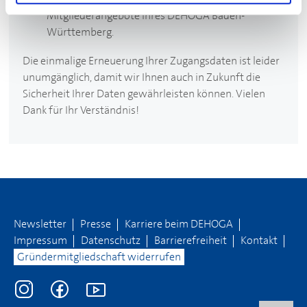
Mitgliederangebote Ihres
DEHOGA
Baden-
Württemberg.
Die einmalige Erneuerung Ihrer Zugangsdaten ist leider
unumgänglich, damit wir Ihnen auch in Zukunft die
Sicherheit Ihrer Daten gewährleisten können. Vielen
Dank für Ihr Verständnis!
Newsletter
Presse
Karriere beim
DEHOGA
Impressum
Datenschutz
Barrierefreiheit
Kontakt
Gründermitgliedschaft widerrufen