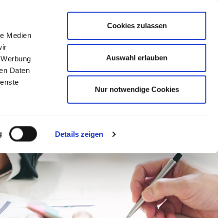
Mitglied werden
Mein
DEHOGA
Login
Cookies zulassen
le Medien
ER
LERNEN
BERATEN
AUSZEICHNEN
ir
Auswahl erlauben
, Werbung
ren Daten
ienste
Nur notwendige Cookies
g
Details zeigen