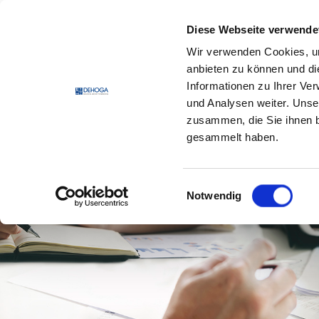
Zum Hauptinhalt springen
Zum Footerinhalt springen
Diese Webseite verwende
Wir verwenden Cookies, um
DEHO
anbieten zu können und di
Informationen zu Ihrer Ve
und Analysen weiter. Unse
zusammen, die Sie ihnen b
gesammelt haben.
Einwilligungsauswahl
Notwendig