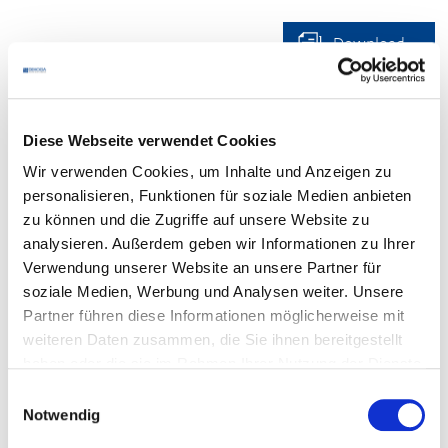
Download
Diese Webseite verwendet Cookies
Ihr Kontakt
Wir verwenden Cookies, um Inhalte und Anzeigen zu
personalisieren, Funktionen für soziale Medien anbieten
Bei
fachlichen Fragen
zu den Dokumenten wenden Sie
zu können und die Zugriffe auf unsere Website zu
sich bitte an Ihre zuständige
analysieren. Außerdem geben wir Informationen zu Ihrer
DEHOGA
-Geschäftsstelle
.
Verwendung unserer Website an unsere Partner für
soziale Medien, Werbung und Analysen weiter. Unsere
Für den
Login
beachten Sie bitte den Kasten unten. Falls
Partner führen diese Informationen möglicherweise mit
es Probleme mit dem Login gibt, wenden Sie sich bitte
weiteren Daten zusammen, die Sie ihnen bereitgestellt
an den Mitgliederservice:
haben oder die sie im Rahmen Ihrer Nutzung der Dienste
Telefon:
0711 61988-22
gesammelt haben.
E-Mail:
E-Mail schreiben
Einwilligungsauswahl
Notwendig