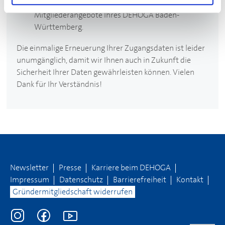
Zugangsdaten an und nutzen Sie wie bisher die
Mitgliederangebote Ihres
DEHOGA
Baden-
Württemberg.
Die einmalige Erneuerung Ihrer Zugangsdaten ist leider
unumgänglich, damit wir Ihnen auch in Zukunft die
Sicherheit Ihrer Daten gewährleisten können. Vielen
Dank für Ihr Verständnis!
Newsletter
Presse
Karriere beim
DEHOGA
Impressum
Datenschutz
Barrierefreiheit
Kontakt
Gründermitgliedschaft widerrufen