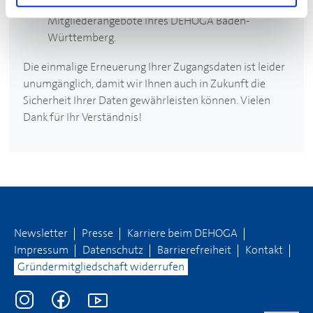
Zugangsdaten an und nutzen Sie wie bisher die
Mitgliederangebote Ihres
DEHOGA
Baden-
Württemberg.
Die einmalige Erneuerung Ihrer Zugangsdaten ist leider
unumgänglich, damit wir Ihnen auch in Zukunft die
Sicherheit Ihrer Daten gewährleisten können. Vielen
Dank für Ihr Verständnis!
Newsletter
Presse
Karriere beim
DEHOGA
Impressum
Datenschutz
Barrierefreiheit
Kontakt
Gründermitgliedschaft widerrufen