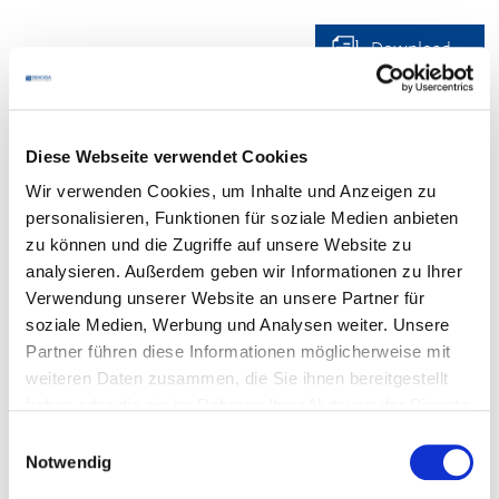
Download
Diese Webseite verwendet Cookies
Ihr Kontakt
Wir verwenden Cookies, um Inhalte und Anzeigen zu
personalisieren, Funktionen für soziale Medien anbieten
Bei
fachlichen Fragen
zu den Dokumenten wenden Sie
zu können und die Zugriffe auf unsere Website zu
sich bitte an Ihre zuständige
analysieren. Außerdem geben wir Informationen zu Ihrer
DEHOGA
-Geschäftsstelle
.
Verwendung unserer Website an unsere Partner für
soziale Medien, Werbung und Analysen weiter. Unsere
Für den
Login
beachten Sie bitte den Kasten unten. Falls
Partner führen diese Informationen möglicherweise mit
es Probleme mit dem Login gibt, wenden Sie sich bitte
weiteren Daten zusammen, die Sie ihnen bereitgestellt
an den Mitgliederservice:
haben oder die sie im Rahmen Ihrer Nutzung der Dienste
Telefon:
0711 61988-22
gesammelt haben.
E-Mail:
E-Mail schreiben
Einwilligungsauswahl
Notwendig