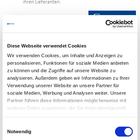
ihren Lieferanten.
Download
Diese Webseite verwendet Cookies
Ihr Kontakt
Wir verwenden Cookies, um Inhalte und Anzeigen zu
personalisieren, Funktionen für soziale Medien anbieten
Bei
fachlichen Fragen
zu den Dokumenten wenden Sie
zu können und die Zugriffe auf unsere Website zu
sich bitte an Ihre zuständige
analysieren. Außerdem geben wir Informationen zu Ihrer
DEHOGA
-Geschäftsstelle
.
Verwendung unserer Website an unsere Partner für
soziale Medien, Werbung und Analysen weiter. Unsere
Für den
Login
beachten Sie bitte den Kasten unten. Falls
Partner führen diese Informationen möglicherweise mit
es Probleme mit dem Login gibt, wenden Sie sich bitte
weiteren Daten zusammen, die Sie ihnen bereitgestellt
an den Mitgliederservice:
haben oder die sie im Rahmen Ihrer Nutzung der Dienste
Telefon:
0711 61988-22
gesammelt haben.
Einwilligungsauswahl
E-Mail:
E-Mail schreiben
Notwendig