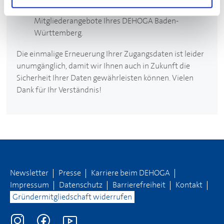
Zugangsdaten an und nutzen Sie wie bisher die
Mitgliederangebote Ihres
DEHOGA
Baden-
Württemberg.
Die einmalige Erneuerung Ihrer Zugangsdaten ist leider
unumgänglich, damit wir Ihnen auch in Zukunft die
Sicherheit Ihrer Daten gewährleisten können. Vielen
Dank für Ihr Verständnis!
Newsletter
Presse
Karriere beim
DEHOGA
Impressum
Datenschutz
Barrierefreiheit
Kontakt
Gründermitgliedschaft widerrufen