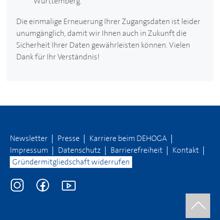
Württemberg.
Die einmalige Erneuerung Ihrer Zugangsdaten ist leider
unumgänglich, damit wir Ihnen auch in Zukunft die
Sicherheit Ihrer Daten gewährleisten können. Vielen
Dank für Ihr Verständnis!
Newsletter
Presse
Karriere beim
DEHOGA
Impressum
Datenschutz
Barrierefreiheit
Kontakt
Gründermitgliedschaft widerrufen