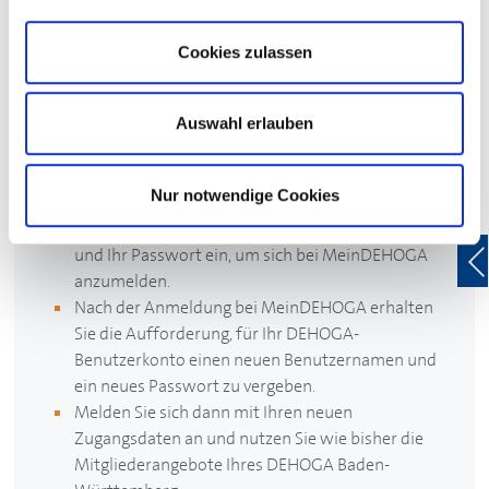
Bitte beachten Sie:
Cookies zulassen
Unsere neue Website erfordert bei Ihrem ersten Besuch
des Mitgliederbereichs eine einmalige Erneuerung Ihrer
Zugangsdaten für die Anmeldung bei Mein
DEHOGA
.
Auswahl erlauben
Und so funktioniert’s:
Nur notwendige Cookies
Geben Sie wie gewohnt Ihren bekannten
Benutzernamen (entspricht Ihrer E-Mail-Adresse)
und Ihr Passwort ein, um sich bei Mein
DEHOGA
anzumelden.
Nach der Anmeldung bei Mein
DEHOGA
erhalten
Sie die Aufforderung, für Ihr
DEHOGA
-
Benutzerkonto einen neuen Benutzernamen und
ein neues Passwort zu vergeben.
Melden Sie sich dann mit Ihren neuen
Zugangsdaten an und nutzen Sie wie bisher die
Mitgliederangebote Ihres
DEHOGA
Baden-