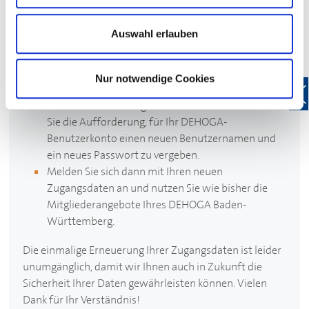
Und so funktioniert’s:
Auswahl erlauben
Geben Sie wie gewohnt Ihren bekannten
Benutzernamen (entspricht Ihrer E-Mail-Adresse)
und Ihr Passwort ein, um sich bei Mein
DEHOGA
Nur notwendige Cookies
anzumelden.
Nach der Anmeldung bei Mein
DEHOGA
erhalten
Sie die Aufforderung, für Ihr
DEHOGA
-
Benutzerkonto einen neuen Benutzernamen und
ein neues Passwort zu vergeben.
Melden Sie sich dann mit Ihren neuen
Zugangsdaten an und nutzen Sie wie bisher die
Mitgliederangebote Ihres
DEHOGA
Baden-
Württemberg.
Die einmalige Erneuerung Ihrer Zugangsdaten ist leider
unumgänglich, damit wir Ihnen auch in Zukunft die
Sicherheit Ihrer Daten gewährleisten können. Vielen
Dank für Ihr Verständnis!