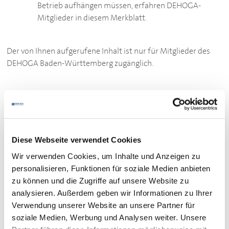
Betrieb aufhängen müssen, erfahren
DEHOGA
-
Mitglieder in diesem Merkblatt.
Der von Ihnen aufgerufene Inhalt ist nur für Mitglieder des
DEHOGA
Baden-Württemberg zugänglich.
Bitte loggen Sie sich ein:
ZUM LOGIN
Sie sind noch kein Mitglied des
DEHOGA
Baden-
Diese Webseite verwendet Cookies
Württemberg?
Wir verwenden Cookies, um Inhalte und Anzeigen zu
Werden Sie hier Mitglied.
personalisieren, Funktionen für soziale Medien anbieten
zu können und die Zugriffe auf unsere Website zu
analysieren. Außerdem geben wir Informationen zu Ihrer
Verwendung unserer Website an unsere Partner für
soziale Medien, Werbung und Analysen weiter. Unsere
Ihr Kontakt