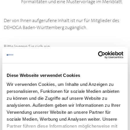
Formalitäten und eine Mustervorlage im Merkblatt.
Der von Ihnen aufgerufene Inhalt ist nur für Mitglieder des
DEHOGA
Baden-Württemberg zugänglich.
Bitte loggen Sie sich ein:
ZUM LOGIN
Sie sind noch kein Mitglied des
DEHOGA
Baden-
Diese Webseite verwendet Cookies
Württemberg?
Werden Sie hier Mitglied.
Wir verwenden Cookies, um Inhalte und Anzeigen zu
personalisieren, Funktionen für soziale Medien anbieten
zu können und die Zugriffe auf unsere Website zu
analysieren. Außerdem geben wir Informationen zu Ihrer
Verwendung unserer Website an unsere Partner für
Ihr Kontakt
soziale Medien, Werbung und Analysen weiter. Unsere
Partner führen diese Informationen möglicherweise mit
Bei
fachlichen Fragen
zu den Dokumenten wenden Sie