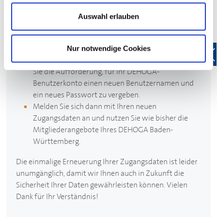
Geben Sie wie gewohnt Ihren bekannten
Auswahl erlauben
Benutzernamen (entspricht Ihrer E-Mail-Adresse)
und Ihr Passwort ein, um sich bei Mein
DEHOGA
anzumelden.
Nur notwendige Cookies
Nach der Anmeldung bei Mein
DEHOGA
erhalten
Sie die Aufforderung, für Ihr
DEHOGA
-
Benutzerkonto einen neuen Benutzernamen und
ein neues Passwort zu vergeben.
Melden Sie sich dann mit Ihren neuen
Zugangsdaten an und nutzen Sie wie bisher die
Mitgliederangebote Ihres
DEHOGA
Baden-
Württemberg.
Die einmalige Erneuerung Ihrer Zugangsdaten ist leider
unumgänglich, damit wir Ihnen auch in Zukunft die
Sicherheit Ihrer Daten gewährleisten können. Vielen
Dank für Ihr Verständnis!